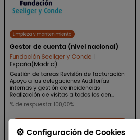
Limpieza y mantenimiento
Gestor de cuenta (nivel nacional)
Fundación Seeliger y Conde
|
España(Madrid)
Gestión de tareas Revisión de facturación
Apoyo a las delegaciones Auditorías
internas y gestión de incidencias
Realización de visitas a todos los cen...
% de respuesta: 100,00%
Me interesa
Configuración de Cookies