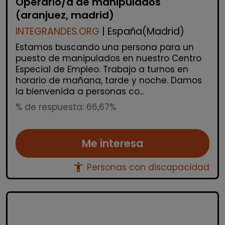
Operario/a de manipulados
(aranjuez, madrid)
INTEGRANDES.ORG
| España(Madrid)
Estamos buscando una persona para un
puesto de manipulados en nuestro Centro
Especial de Empleo. Trabajo a turnos en
horario de mañana, tarde y noche. Damos
la bienvenida a personas co...
% de respuesta: 66,67%
Me interesa
accessibility_new
Personas con discapacidad