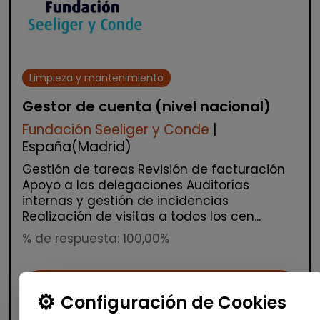
Limpieza y mantenimiento
Gestor de cuenta (nivel nacional)
Fundación Seeliger y Conde
|
España(Madrid)
Gestión de tareas Revisión de facturación
Apoyo a las delegaciones Auditorías
internas y gestión de incidencias
Realización de visitas a todos los cen...
% de respuesta: 100,00%
Me interesa
Configuración de Cookies