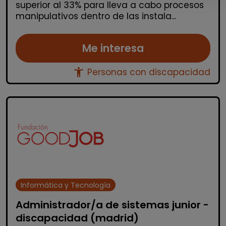
superior al 33% para lleva a cabo procesos
manipulativos dentro de las instala...
Me interesa
accessibility_new
Personas con discapacidad
Informática y Tecnología
Administrador/a de sistemas junior -
discapacidad (madrid)