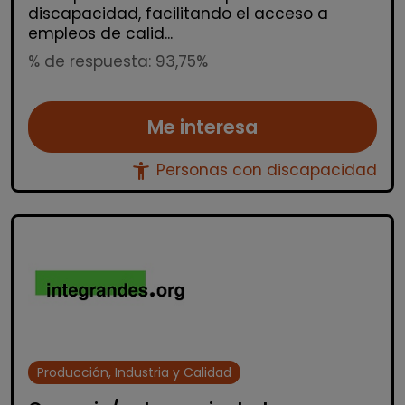
discapacidad, facilitando el acceso a
empleos de calid...
% de respuesta: 93,75%
Me interesa
accessibility_new
Personas con discapacidad
Producción, Industria y Calidad