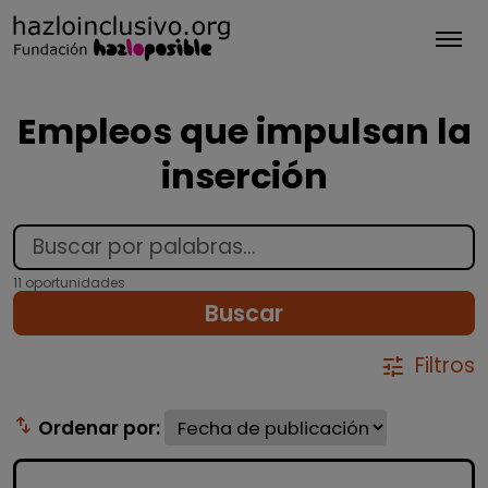
Tog
Empleos que impulsan la
inserción
11 oportunidades
Buscar
Filtros
tune
swap_vert
Ordenar por: