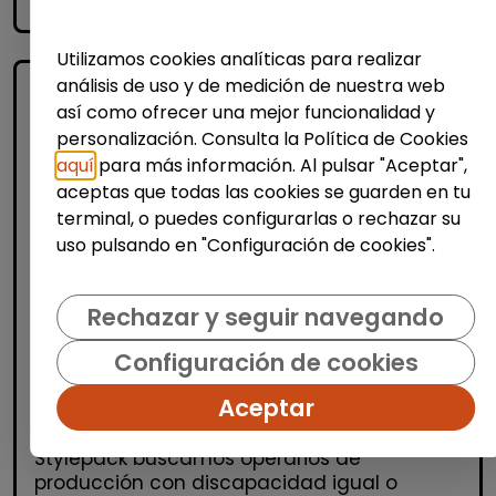
accessibility_new
Personas con discapacidad
Utilizamos cookies analíticas para realizar
análisis de uso y de medición de nuestra web
así como ofrecer una mejor funcionalidad y
personalización. Consulta la Política de Cookies
aquí
para más información. Al pulsar "Aceptar",
aceptas que todas las cookies se guarden en tu
terminal, o puedes configurarlas o rechazar su
uso pulsando en "Configuración de cookies".
Logística, Almacén y Compras
Producción, Industria y Calidad
Rechazar y seguir navegando
Operario/a de producción (alcalá de
Configuración de cookies
henares)
| España(Madrid)
Aceptar
OPERARIOS/AS DE PRODUCCIÓN Desde
Stylepack buscamos operarios de
producción con discapacidad igual o