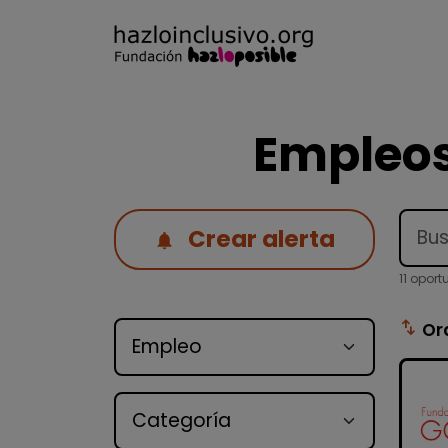
Empleos
Crear alerta
11 opor
Tipo de oferta
swap_vert
Or
Categoría