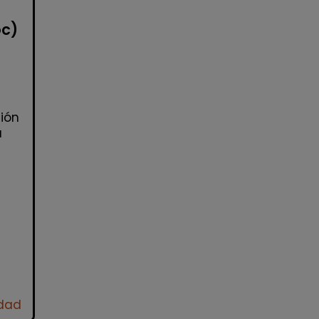
oc)
ión
a
idad