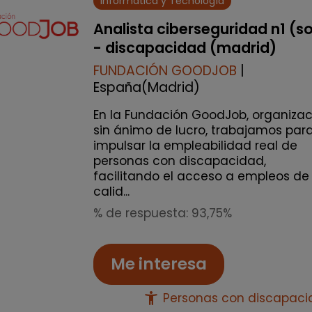
Informática y Tecnología
Analista ciberseguridad n1 (s
- discapacidad (madrid)
FUNDACIÓN GOODJOB
|
España(Madrid)
En la Fundación GoodJob, organizac
sin ánimo de lucro, trabajamos par
impulsar la empleabilidad real de
personas con discapacidad,
facilitando el acceso a empleos de
calid...
% de respuesta: 93,75%
Me interesa
accessibility_new
Personas con discapac