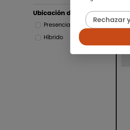
Ubicación del puesto
Rechazar 
Presencial
5
Híbrido
6