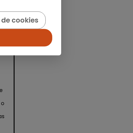
idad
 de cookies
e
 o
as