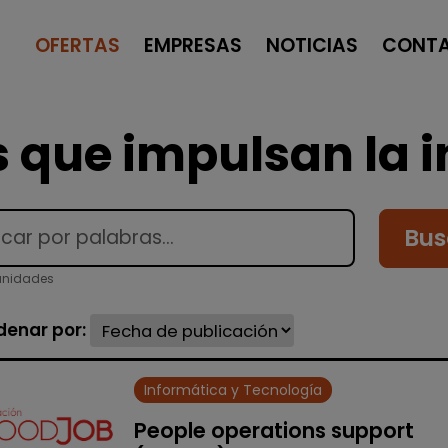
OFERTAS
EMPRESAS
NOTICIAS
CONT
 que impulsan la i
Bus
tunidades
denar por:
Informática y Tecnología
People operations support