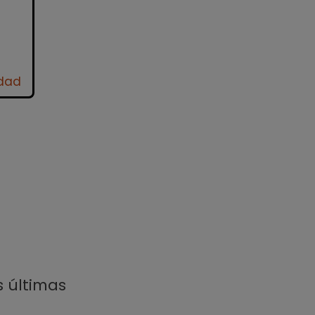
idad
s últimas