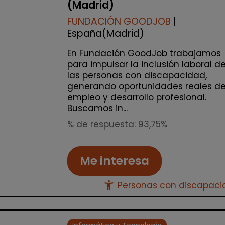
(Madrid)
FUNDACIÓN GOODJOB
|
España(Madrid)
En Fundación GoodJob trabajamos
para impulsar la inclusión laboral d
las personas con discapacidad,
generando oportunidades reales d
empleo y desarrollo profesional.
Buscamos in...
% de respuesta: 93,75%
Me interesa
accessibility_new
Personas con discapac