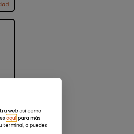
idad
nes
estra web así como
ies
aquí
para más
u terminal, o puedes