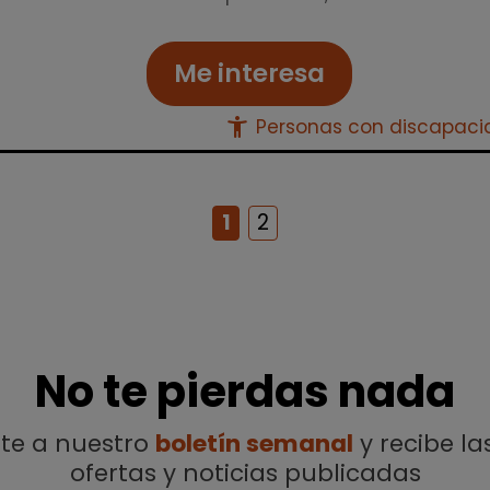
Me interesa
accessibility_new
Personas con discapac
1
2
No te pierdas nada
ete a nuestro
boletín semanal
y recibe la
ofertas y noticias publicadas