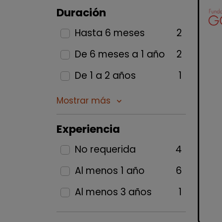
Duración
Hasta 6 meses
2
De 6 meses a 1 año
2
De 1 a 2 años
1
Mostrar más
keyboard_arrow_down
Experiencia
No requerida
4
Al menos 1 año
6
Al menos 3 años
1