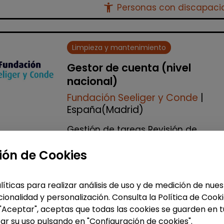
accessibility_new
Personas con discapac
Limpieza y mantenimiento
Gestor de cuenta (nivel
nacional)
Fundación Seeliger y Conde
|
España(Madrid)
Gestión de tareas Revisión de
facturación Apoyo a las delegacio
Auditorías internas y gestión de
ión de Cookies
incidencias Realización de visitas a
todos los cen...
líticas para realizar análisis de uso y de medición de nu
% de respuesta: 100,00%
ionalidad y personalización. Consulta la Política de Cook
 "Aceptar", aceptas que todas las cookies se guarden en t
ar su uso pulsando en "Configuración de cookies".