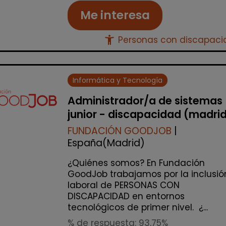
Me interesa
accessibility_new
Personas con discapac
Informática y Tecnología
Administrador/a de sistemas
junior - discapacidad (madri
FUNDACIÓN GOODJOB
|
España(Madrid)
¿Quiénes somos? En Fundación
GoodJob trabajamos por la inclusió
laboral de PERSONAS CON
DISCAPACIDAD en entornos
tecnológicos de primer nivel. ¿...
% de respuesta: 93,75%