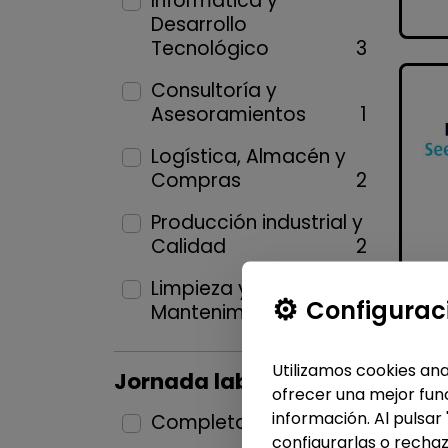
Informática y
Desarrollo
Tecnológico
3
Consultoría y
Asesoramientos
1
Logística, Almacén y
Compras
2
Producción industrial y
Calidad
2
Limpieza y
Configurac
Mantenimiento
2
Utilizamos cookies ana
Jornada laboral
ofrecer una mejor func
información. Al pulsar
Completa
11
configurarlas o rechaz