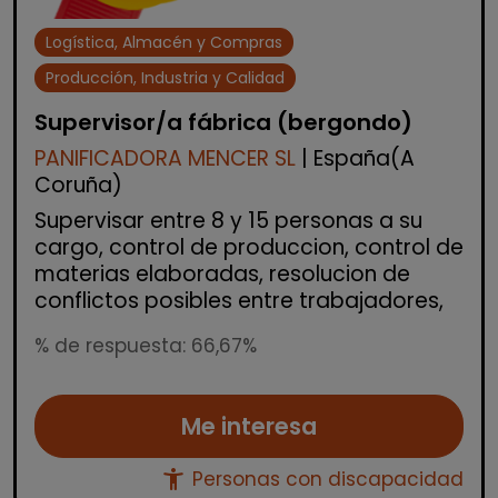
Logística, Almacén y Compras
Producción, Industria y Calidad
Supervisor/a fábrica (bergondo)
PANIFICADORA MENCER SL
| España(A
Coruña)
Supervisar entre 8 y 15 personas a su
cargo, control de produccion, control de
materias elaboradas, resolucion de
conflictos posibles entre trabajadores,
% de respuesta: 66,67%
Me interesa
accessibility_new
Personas con discapacidad