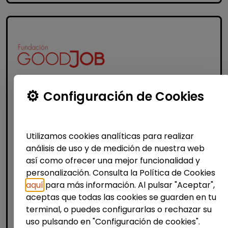
Configuración de Cookies
Informática y Tecnología
Analista ciberseguridad n1 (soc) -
Utilizamos cookies analíticas para realizar
discapacidad (madrid)
análisis de uso y de medición de nuestra web
FUNDACIÓN GOODJOB
| España(Madrid)
así como ofrecer una mejor funcionalidad y
En la Fundación GoodJob, organización sin
personalización. Consulta la Política de Cookies
ánimo de lucro, trabajamos para impulsar
aquí
para más información. Al pulsar "Aceptar",
la empleabilidad real de personas con
aceptas que todas las cookies se guarden en tu
discapacidad, facilitando el acceso a
terminal, o puedes configurarlas o rechazar su
empleos de calid...
uso pulsando en "Configuración de cookies".