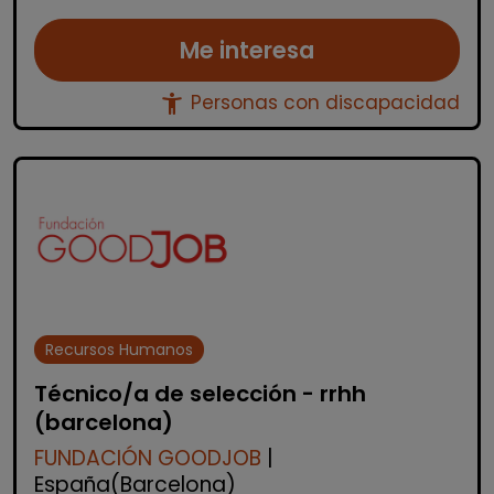
Me interesa
accessibility_new
Personas con discapacidad
Recursos Humanos
Técnico/a de selección - rrhh
(barcelona)
FUNDACIÓN GOODJOB
|
España(Barcelona)