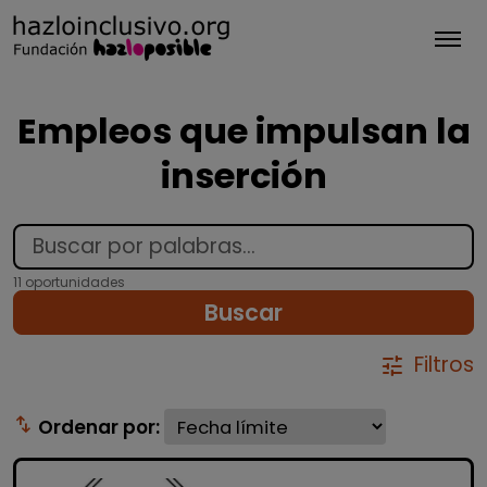
Tog
Empleos que impulsan la
inserción
11 oportunidades
Buscar
Filtros
tune
swap_vert
Ordenar por: