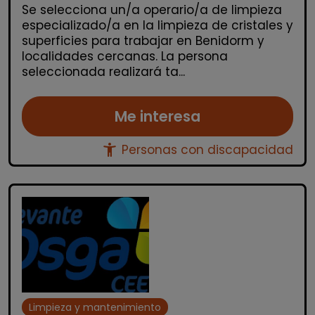
Se selecciona un/a operario/a de limpieza
especializado/a en la limpieza de cristales y
superficies para trabajar en Benidorm y
localidades cercanas. La persona
seleccionada realizará ta...
Me interesa
accessibility_new
Personas con discapacidad
Limpieza y mantenimiento