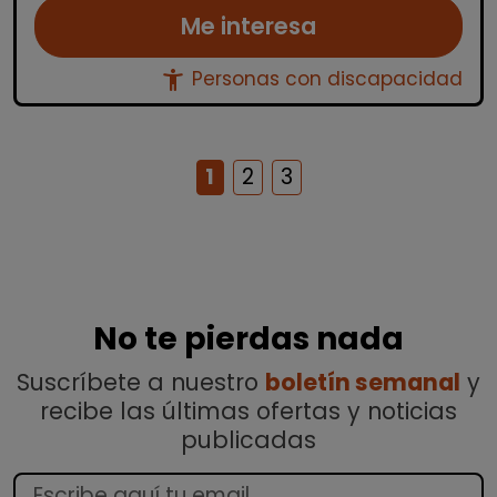
Me interesa
accessibility_new
Personas con discapacidad
1
2
3
No te pierdas nada
Suscríbete a nuestro
boletín semanal
y
recibe las últimas ofertas y noticias
publicadas