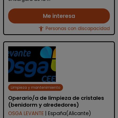
Me interesa
accessibility_new
Personas con discapacidad
Limpieza y mantenimiento
Operario/a de limpieza de cristales
(benidorm y alrededores)
OSGA LEVANTE
| España(Alicante)