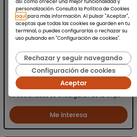
así como ofrecer una mejor funcionalidad y
personalización. Consulta la Política de Cookies
aquí
para más información. Al pulsar "Aceptar",
aceptas que todas las cookies se guarden en tu
Limpieza y mantenimiento
terminal, o puedes configurarlas o rechazar su
uso pulsando en "Configuración de cookies".
Operario/a de limpieza de centros
escolares (alicante)
Rechazar y seguir navegando
OSGA LEVANTE
| España(Alicante)
Se buscan varios/as operarios/as de
Configuración de cookies
limpieza para trabajar en centros escolares
ubicados en Alicante, Benidorm y
Aceptar
localidades cercanas. Las personas
seleccionadas se encargarán de la limp...
Me interesa