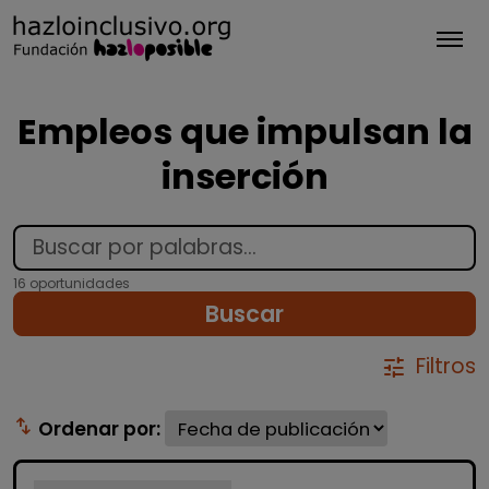
Tog
Empleos que impulsan la
inserción
16 oportunidades
Buscar
Filtros
tune
swap_vert
Ordenar por: