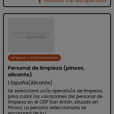
accessibility_new
Personas con discapacidad
Limpieza y mantenimiento
Personal de limpieza (pinoso,
alicante)
| España(Alicante)
Se selecciona un/a operario/a de limpieza
para cubrir las vacaciones del personal de
limpieza en el CEIP San Antón, situado en
Pinoso. La persona seleccionada se
encargará de la l...