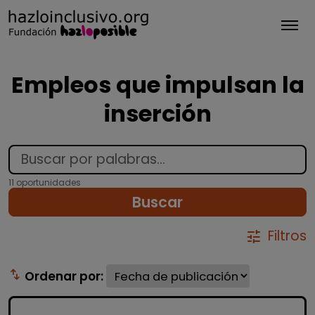
Tog
Empleos que impulsan la
inserción
11 oportunidades
Buscar
Filtros
tune
swap_vert
Ordenar por: