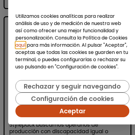
accessibility_new
Personas con discapacidad
Utilizamos cookies analíticas para realizar
análisis de uso y de medición de nuestra web
así como ofrecer una mejor funcionalidad y
personalización. Consulta la Política de Cookies
aquí
para más información. Al pulsar "Aceptar",
aceptas que todas las cookies se guarden en tu
terminal, o puedes configurarlas o rechazar su
uso pulsando en "Configuración de cookies".
Logística, Almacén y Compras
Producción, Industria y Calidad
Rechazar y seguir navegando
Operario/a de producción (alcalá de
Configuración de cookies
henares)
| España(Madrid)
Aceptar
OPERARIOS/AS DE PRODUCCIÓN Desde
Stylepack buscamos operarios de
producción con discapacidad igual o