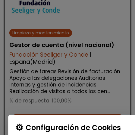
Limpieza y mantenimiento
Gestor de cuenta (nivel nacional)
Fundación Seeliger y Conde
|
España(Madrid)
Gestión de tareas Revisión de facturación
Apoyo a las delegaciones Auditorías
internas y gestión de incidencias
Realización de visitas a todos los cen...
% de respuesta: 100,00%
Me interesa
Configuración de Cookies