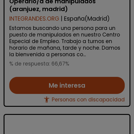
Operario/a de manipulados
(aranjuez, madrid)
INTEGRANDES.ORG
| España(Madrid)
Estamos buscando una persona para un
puesto de manipulados en nuestro Centro
Especial de Empleo. Trabajo a turnos en
horario de mañana, tarde y noche. Damos
la bienvenida a personas co...
% de respuesta: 66,67%
Me interesa
accessibility_new
Personas con discapacidad