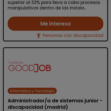
superior al 33% para lleva a cabo procesos
manipulativos dentro de las instala...
Me interesa
accessibility_new
Personas con discapacidad
Informática y Tecnología
Administrador/a de sistemas junior -
discapacidad (madrid)