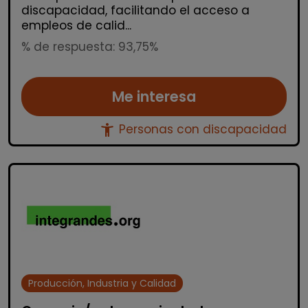
discapacidad, facilitando el acceso a
empleos de calid...
% de respuesta: 93,75%
Me interesa
accessibility_new
Personas con discapacidad
Producción, Industria y Calidad