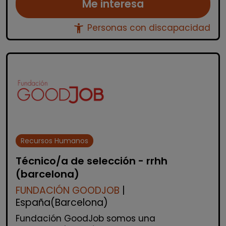
Me interesa
accessibility_new
Personas con discapacidad
Recursos Humanos
Técnico/a de selección - rrhh
(barcelona)
FUNDACIÓN GOODJOB
|
España(Barcelona)
Fundación GoodJob somos una