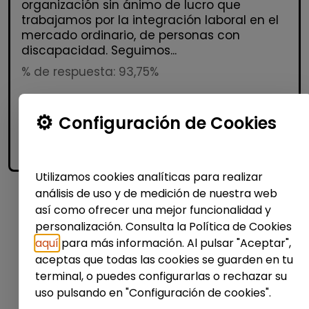
organización sin ánimo de lucro que
trabajamos por la integración laboral en el
mercado ordinario, de personas con
discapacidad. Seguimos...
% de respuesta: 93,75%
Configuración de Cookies
Me interesa
accessibility_new
Personas con discapacidad
Utilizamos cookies analíticas para realizar
análisis de uso y de medición de nuestra web
así como ofrecer una mejor funcionalidad y
1
personalización. Consulta la Política de Cookies
aquí
para más información. Al pulsar "Aceptar",
aceptas que todas las cookies se guarden en tu
terminal, o puedes configurarlas o rechazar su
uso pulsando en "Configuración de cookies".