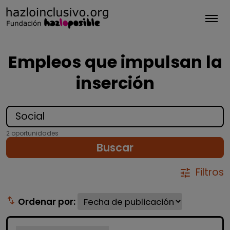
Tog
Empleos que impulsan la
inserción
2 oportunidades
Buscar
Filtros
tune
swap_vert
Ordenar por: