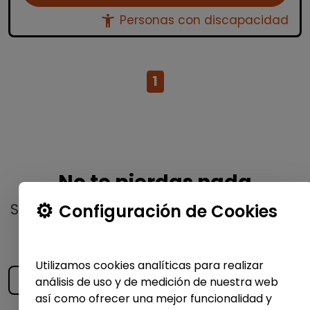
accessibility_new
Personas con discapacidad
1
No te pierdas nada
Suscríbete a nuestro
boletín semanal
y
Configuración de Cookies
recibe las últimas ofertas y noticias
publicadas
Utilizamos cookies analíticas para realizar
análisis de uso y de medición de nuestra web
así como ofrecer una mejor funcionalidad y