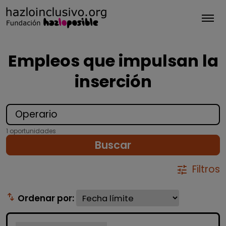
Tog
Empleos que impulsan la
inserción
1 oportunidades
Buscar
Filtros
tune
swap_vert
Ordenar por: