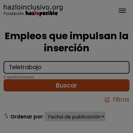
Tog
Empleos que impulsan la
inserción
0 oportunidades
Buscar
Filtros
tune
swap_vert
Ordenar por: