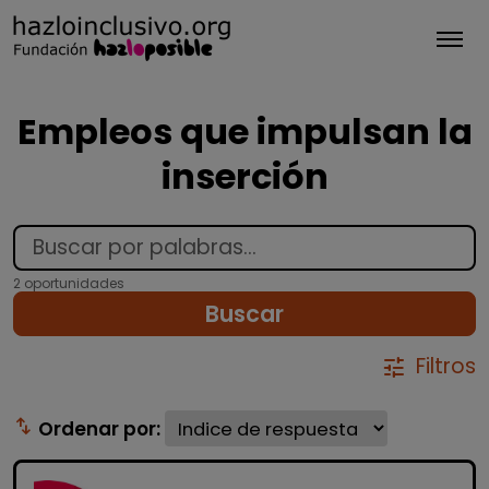
Tog
Empleos que impulsan la
inserción
2 oportunidades
Buscar
Filtros
tune
swap_vert
Ordenar por: