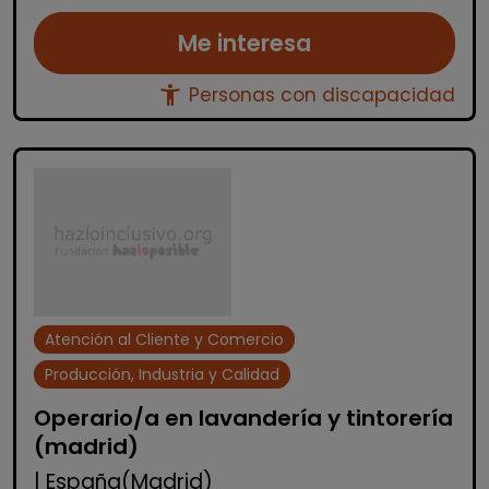
Me interesa
accessibility_new
Personas con discapacidad
Atención al Cliente y Comercio
Producción, Industria y Calidad
Operario/a en lavandería y tintorería
(madrid)
| España(Madrid)