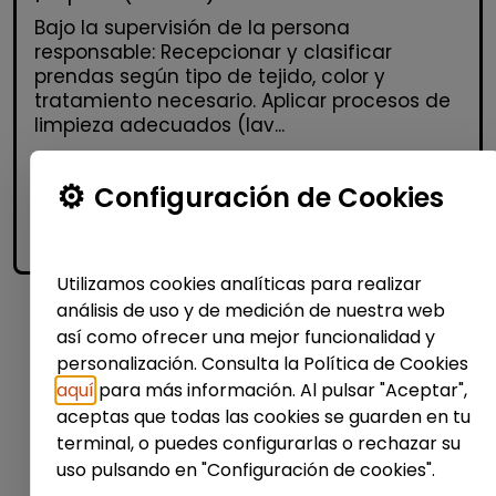
Bajo la supervisión de la persona
responsable: Recepcionar y clasificar
prendas según tipo de tejido, color y
tratamiento necesario. Aplicar procesos de
limpieza adecuados (lav...
Configuración de Cookies
Me interesa
accessibility_new
Personas con discapacidad
Utilizamos cookies analíticas para realizar
análisis de uso y de medición de nuestra web
así como ofrecer una mejor funcionalidad y
1
personalización. Consulta la Política de Cookies
aquí
para más información. Al pulsar "Aceptar",
aceptas que todas las cookies se guarden en tu
terminal, o puedes configurarlas o rechazar su
uso pulsando en "Configuración de cookies".