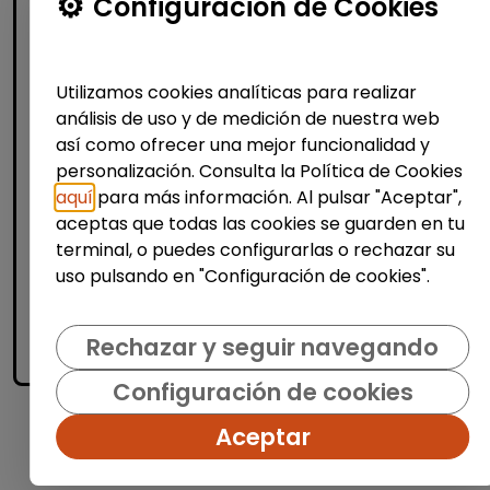
Configuración de Cookies
Operario/a en lavadero de coches
(las tablas, madrid)
Utilizamos cookies analíticas para realizar
| España(Madrid)
análisis de uso y de medición de nuestra web
Desarrollar las actividades necesarias para
así como ofrecer una mejor funcionalidad y
el desarrollo correcto del proceso de lavado
personalización. Consulta la Política de Cookies
de coches y cobro de los servicios. El
aquí
para más información. Al pulsar "Aceptar",
trabajo se desarrollaría en la zona de Las
aceptas que todas las cookies se guarden en tu
Tablas, en l...
terminal, o puedes configurarlas o rechazar su
uso pulsando en "Configuración de cookies".
Me interesa
Rechazar y seguir navegando
accessibility_new
Personas con discapacidad
Configuración de cookies
Aceptar
1
2