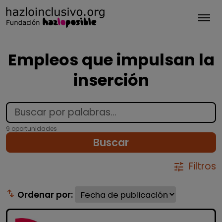
Tog
Empleos que impulsan la
inserción
9 oportunidades
Buscar
Filtros
tune
swap_vert
Ordenar por: