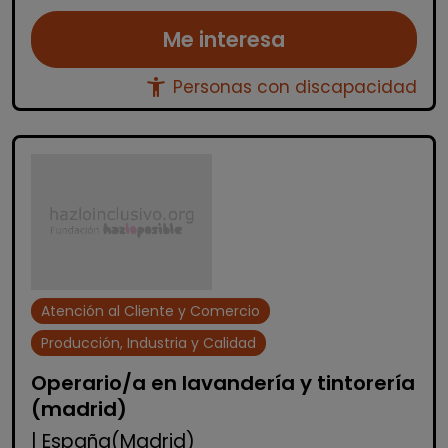
Me interesa
accessibility_new
Personas con discapacidad
Atención al Cliente y Comercio
Producción, Industria y Calidad
Operario/a en lavandería y tintorería
(madrid)
| España(Madrid)