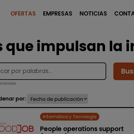
OFERTAS
EMPRESAS
NOTICIAS
CONT
 que impulsan la i
Bus
unidades
denar por:
Informática y Tecnología
People operations support