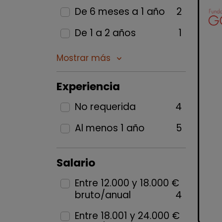
De 6 meses a 1 año
2
De 1 a 2 años
1
Mostrar más
keyboard_arrow_down
Experiencia
No requerida
4
Al menos 1 año
5
Salario
Entre 12.000 y 18.000 €
bruto/anual
4
Entre 18.001 y 24.000 €