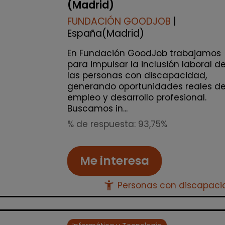
(Madrid)
FUNDACIÓN GOODJOB
|
España(Madrid)
En Fundación GoodJob trabajamos
para impulsar la inclusión laboral d
las personas con discapacidad,
generando oportunidades reales d
empleo y desarrollo profesional.
Buscamos in...
% de respuesta: 93,75%
Me interesa
accessibility_new
Personas con discapac