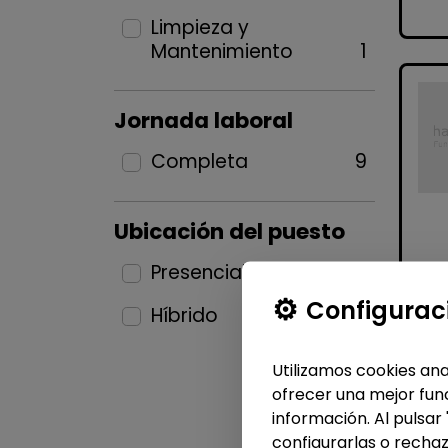
Limpieza y
Mantenimiento
1
Jornada laboral
Completa
9
Ubicación del puesto
Presencial
4
Configurac
Híbrido
5
Utilizamos cookies ana
ofrecer una mejor func
información. Al pulsar
configurarlas o rechaz