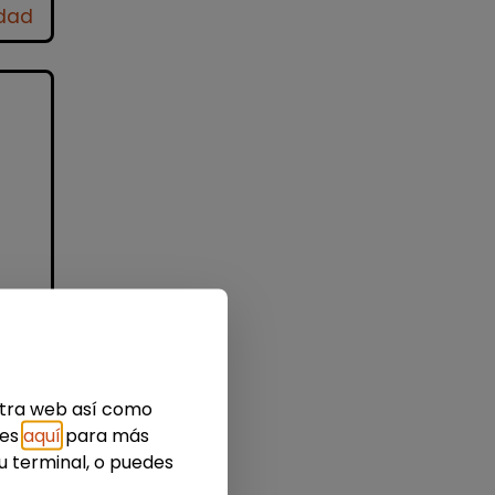
idad
e
 o
as
estra web así como
ies
aquí
para más
u terminal, o puedes