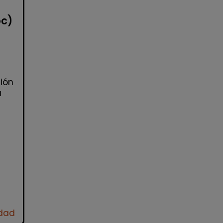
oc)
ión
a
idad