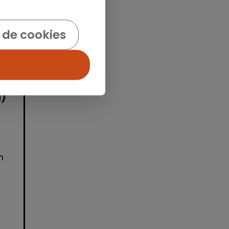
idad
 de cookies
d)
n