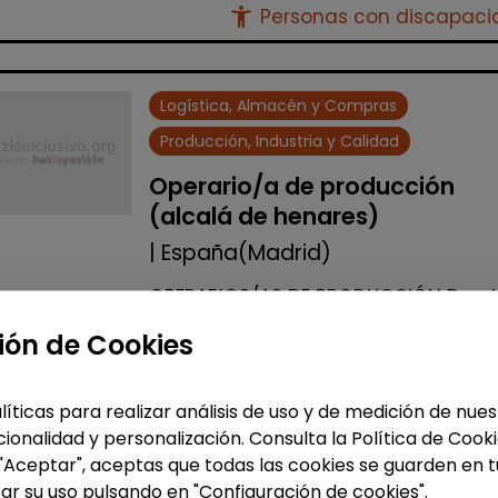
accessibility_new
Personas con discapac
Logística, Almacén y Compras
Producción, Industria y Calidad
Operario/a de producción
(alcalá de henares)
| España(Madrid)
OPERARIOS/AS DE PRODUCCIÓN Desd
Stylepack buscamos operarios de
ión de Cookies
producción con discapacidad igual
superior al 33% para lleva a cabo
procesos manipulativos dentro de l
líticas para realizar análisis de uso y de medición de nu
instala...
ionalidad y personalización. Consulta la Política de Cook
 "Aceptar", aceptas que todas las cookies se guarden en t
Me interesa
ar su uso pulsando en "Configuración de cookies".