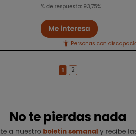
% de respuesta: 93,75%
Me interesa
accessibility_new
Personas con discapac
1
2
No te pierdas nada
ete a nuestro
boletín semanal
y recibe la