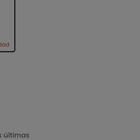
idad
s últimas