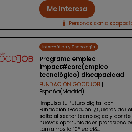
Me interesa
accessibility_new
Personas con discapac
Informática y Tecnología
Programa empleo
impact#core(empleo
tecnológico) discapacidad
FUNDACIÓN GOODJOB
|
España(Madrid)
¡Impulsa tu futuro digital con
Fundación GoodJob! ¿Quieres dar e
salto al sector tecnológico y abrirte
nuevas oportunidades profesionale
Lanzamos la 10ª edici&...