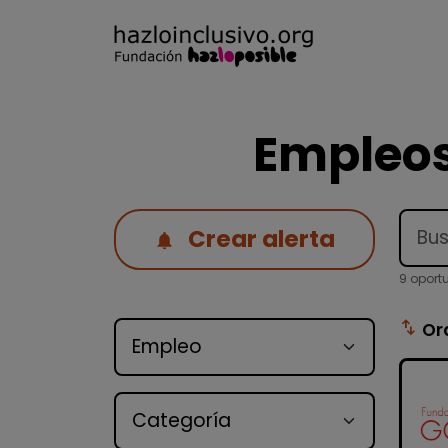
Empleos
Crear alerta
9 oport
Tipo de oferta
swap_vert
Or
Categoría