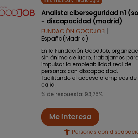
Informática y Tecnología
Analista ciberseguridad n1 (s
- discapacidad (madrid)
FUNDACIÓN GOODJOB
|
España(Madrid)
En la Fundación GoodJob, organizac
sin ánimo de lucro, trabajamos par
impulsar la empleabilidad real de
personas con discapacidad,
facilitando el acceso a empleos de
calid...
% de respuesta: 93,75%
Me interesa
accessibility_new
Personas con discapac