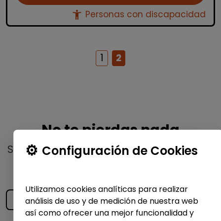
accessibility_new
Personas con discapacidad
1
2
No te pierdas nada
Suscríbete a nuestro
boletín semanal
y
Configuración de Cookies
recibe las últimas ofertas y noticias
publicadas
Utilizamos cookies analíticas para realizar
análisis de uso y de medición de nuestra web
así como ofrecer una mejor funcionalidad y