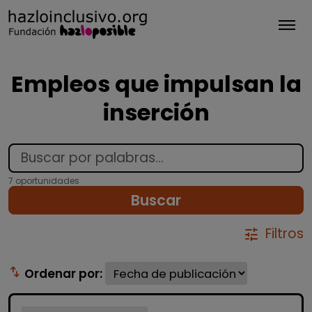
Tog
Empleos que impulsan la
inserción
7 oportunidades
Buscar
Filtros
tune
swap_vert
Ordenar por: