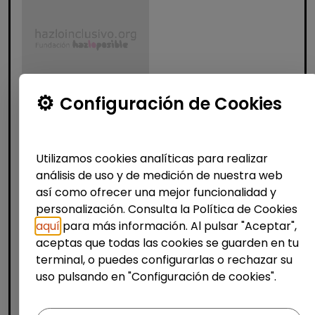
Configuración de Cookies
Atención al Cliente y Comercio
Producción, Industria y Calidad
Operario/a en lavandería y tintorería
Utilizamos cookies analíticas para realizar
(madrid)
análisis de uso y de medición de nuestra web
| España(Madrid)
así como ofrecer una mejor funcionalidad y
personalización. Consulta la Política de Cookies
Bajo la supervisión de la persona
aquí
para más información. Al pulsar "Aceptar",
responsable: Recepcionar y clasificar
aceptas que todas las cookies se guarden en tu
prendas según tipo de tejido, color y
terminal, o puedes configurarlas o rechazar su
tratamiento necesario. Aplicar procesos de
uso pulsando en "Configuración de cookies".
limpieza adecuados (lav...