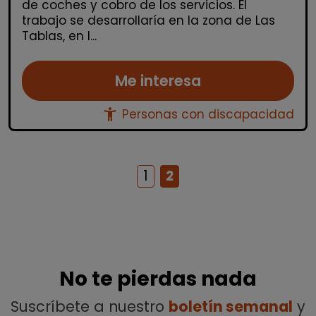
de coches y cobro de los servicios. El
trabajo se desarrollaría en la zona de Las
Tablas, en l...
Me interesa
accessibility_new
Personas con discapacidad
1
2
No te pierdas nada
Suscríbete a nuestro
boletín semanal
y