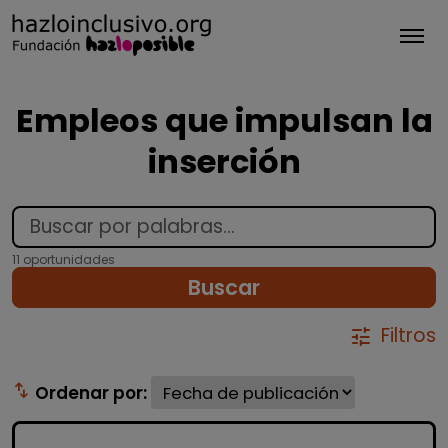
Tog
Empleos que impulsan la
inserción
11 oportunidades
Buscar
Filtros
tune
swap_vert
Ordenar por: