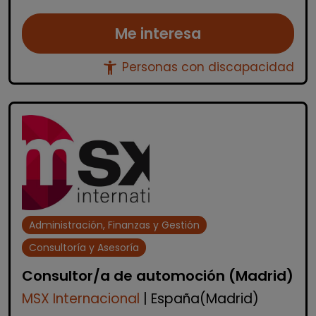
Me interesa
accessibility_new
Personas con discapacidad
Administración, Finanzas y Gestión
Consultoría y Asesoría
Consultor/a de automoción (Madrid)
MSX Internacional
| España(Madrid)