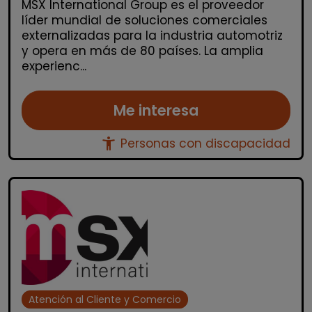
MSX International Group es el proveedor
líder mundial de soluciones comerciales
externalizadas para la industria automotriz
y opera en más de 80 países. La amplia
experienc...
Me interesa
accessibility_new
Personas con discapacidad
Atención al Cliente y Comercio