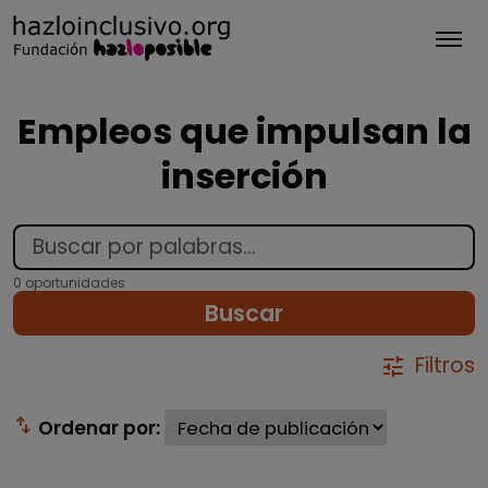
Tog
Empleos que impulsan la
inserción
0 oportunidades
Buscar
Filtros
tune
swap_vert
Ordenar por: