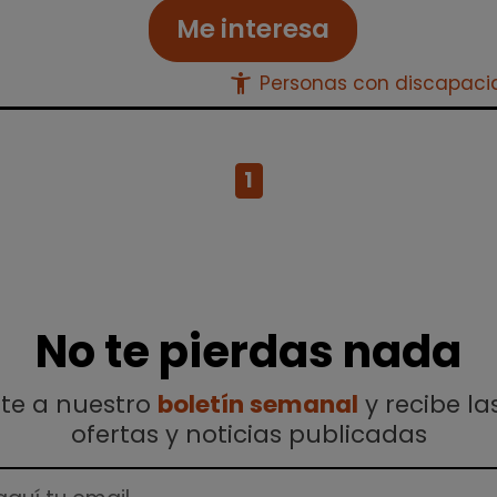
Me interesa
accessibility_new
Personas con discapac
1
No te pierdas nada
ete a nuestro
boletín semanal
y recibe la
ofertas y noticias publicadas