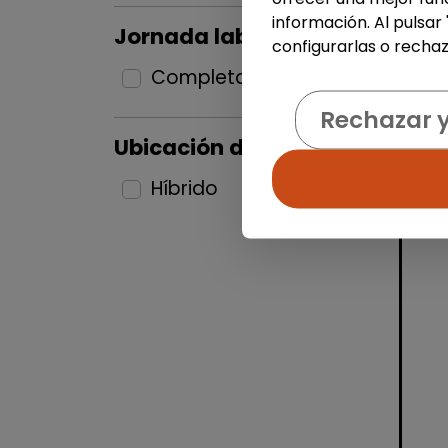
información. Al pulsar
Jornada laboral
configurarlas o rechaz
Completa
4
Rechazar 
Ubicación del puesto
Híbrido
4