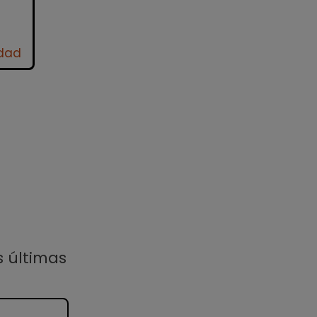
idad
s últimas