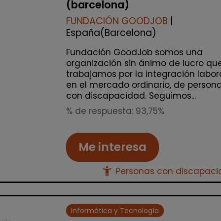
(barcelona)
FUNDACIÓN GOODJOB
|
España(Barcelona)
Fundación GoodJob somos una
organización sin ánimo de lucro qu
trabajamos por la integración labor
en el mercado ordinario, de person
con discapacidad. Seguimos...
% de respuesta: 93,75%
Me interesa
accessibility_new
Personas con discapac
Informática y Tecnología