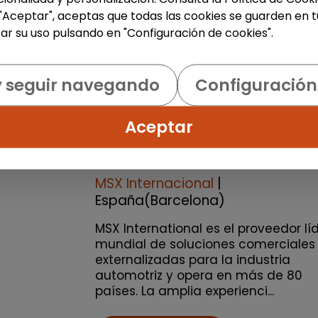
 "Aceptar", aceptas que todas las cookies se guarden en t
ar su uso pulsando en "Configuración de cookies".
Atención al Cliente y Comercio
Consultoría y Asesoría
y seguir navegando
Configuración
Agente de ventas y soporte
(Barcelona) - español, francé
Aceptar
alemán, sueco, holandés o
italiano
MSX Internacional
|
España(Barcelona)
MSX International es el proveedor lí
mundial de soluciones comerciales
externalizadas para la industria
automotriz y opera en más de 80
países. La amplia experienci...