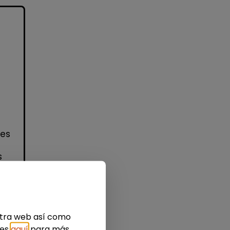
nes
s
estra web así como
idad
ies
aquí
para más