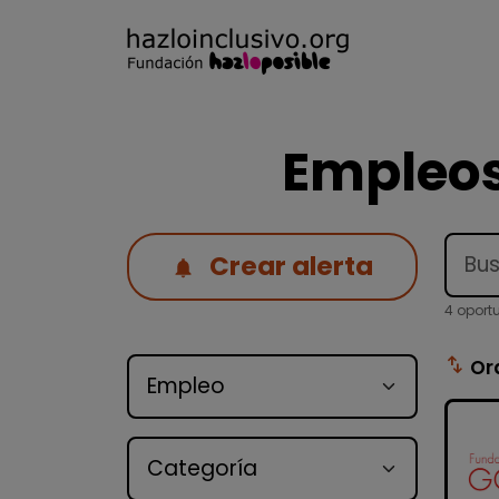
Empleos
Crear alerta
4 oport
Tipo de oferta
swap_vert
Or
Categoría