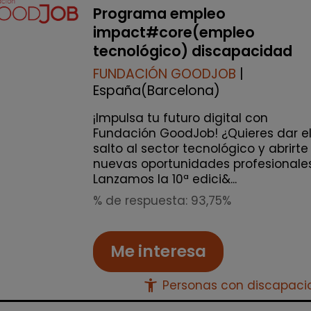
Programa empleo
impact#core(empleo
tecnológico) discapacidad
FUNDACIÓN GOODJOB
|
España(Barcelona)
¡Impulsa tu futuro digital con
Fundación GoodJob! ¿Quieres dar e
salto al sector tecnológico y abrirte
nuevas oportunidades profesionale
Lanzamos la 10ª edici&...
% de respuesta: 93,75%
Me interesa
accessibility_new
Personas con discapac