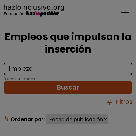
Tog
Empleos que impulsan la
inserción
0 oportunidades
Buscar
Filtros
tune
swap_vert
Ordenar por: