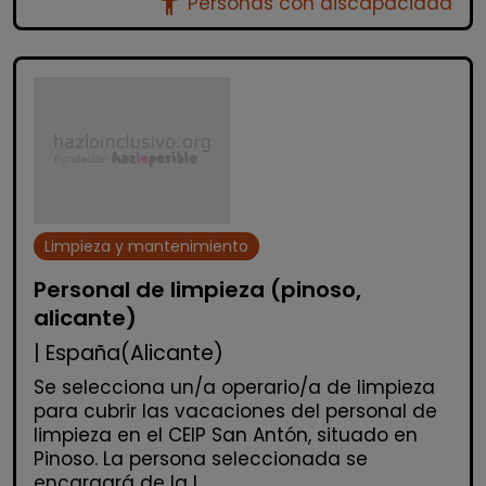
accessibility_new
Personas con discapacidad
Limpieza y mantenimiento
Personal de limpieza (pinoso,
alicante)
| España(Alicante)
Se selecciona un/a operario/a de limpieza
para cubrir las vacaciones del personal de
limpieza en el CEIP San Antón, situado en
Pinoso. La persona seleccionada se
encargará de la l...