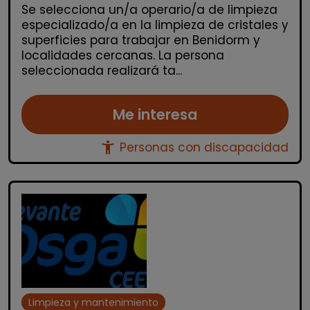
Se selecciona un/a operario/a de limpieza
especializado/a en la limpieza de cristales y
superficies para trabajar en Benidorm y
localidades cercanas. La persona
seleccionada realizará ta...
Me interesa
accessibility_new
Personas con discapacidad
Limpieza y mantenimiento