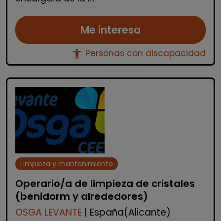
Me interesa
accessibility_new
Personas con discapacidad
Limpieza y mantenimiento
Operario/a de limpieza de cristales
(benidorm y alrededores)
OSGA LEVANTE
| España(Alicante)