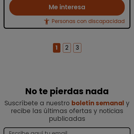
Me interesa
accessibility_new
Personas con discapacidad
1
2
3
No te pierdas nada
Suscríbete a nuestro
boletín semanal
y
recibe las últimas ofertas y noticias
publicadas