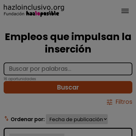
Tog
Empleos que impulsan la
inserción
16 oportunidades
Buscar
Filtros
tune
swap_vert
Ordenar por: