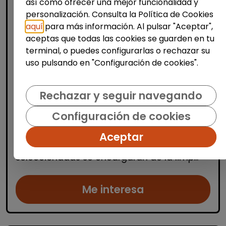
así como ofrecer una mejor funcionalidad y
personalización. Consulta la Política de Cookies
aquí
para más información. Al pulsar "Aceptar",
aceptas que todas las cookies se guarden en tu
Limpieza y mantenimiento
terminal, o puedes configurarlas o rechazar su
uso pulsando en "Configuración de cookies".
Operario/a de limpieza de centros
escolares (alicante)
Rechazar y seguir navegando
OSGA LEVANTE
| España(Alicante)
Se buscan varios/as operarios/as de
Configuración de cookies
limpieza para trabajar en centros escolares
ubicados en Alicante, Benidorm y
Aceptar
localidades cercanas. Las personas
seleccionadas se encargarán de la limp...
Me interesa