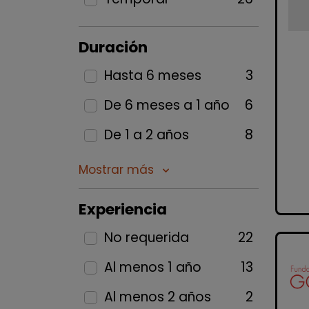
Duración
Hasta 6 meses
3
De 6 meses a 1 año
6
De 1 a 2 años
8
Mostrar más
keyboard_arrow_down
Experiencia
No requerida
22
Al menos 1 año
13
Al menos 2 años
2