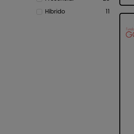
Híbrido
11