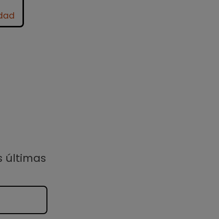
idad
s últimas