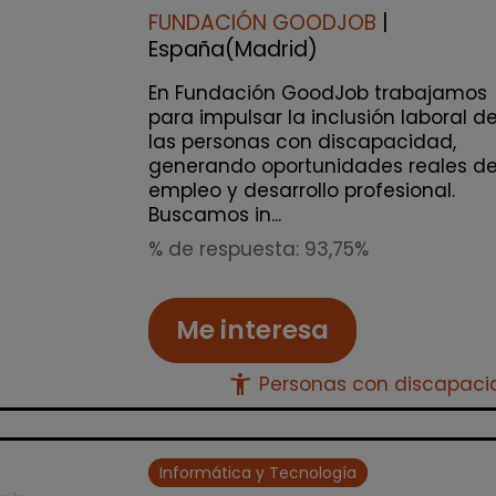
FUNDACIÓN GOODJOB
|
España(Madrid)
En Fundación GoodJob trabajamos
para impulsar la inclusión laboral d
las personas con discapacidad,
generando oportunidades reales d
empleo y desarrollo profesional.
Buscamos in...
% de respuesta: 93,75%
Me interesa
accessibility_new
Personas con discapac
Informática y Tecnología