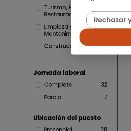
Turismo, Hostelería y
Restauración
1
Rechazar 
Limpieza y
Mantenimiento
15
Construcción y Oficios
1
Jornada laboral
Completa
32
Parcial
7
Ubicación del puesto
Presencial
28