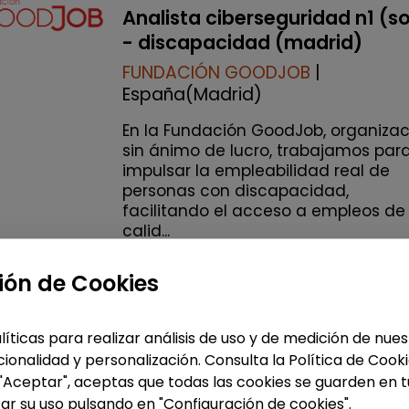
Analista ciberseguridad n1 (s
- discapacidad (madrid)
FUNDACIÓN GOODJOB
|
España(Madrid)
En la Fundación GoodJob, organizac
sin ánimo de lucro, trabajamos par
impulsar la empleabilidad real de
personas con discapacidad,
facilitando el acceso a empleos de
calid...
% de respuesta: 93,75%
ión de Cookies
Me interesa
líticas para realizar análisis de uso y de medición de nu
ionalidad y personalización. Consulta la Política de Cook
accessibility_new
Personas con discapac
 "Aceptar", aceptas que todas las cookies se guarden en t
ar su uso pulsando en "Configuración de cookies".