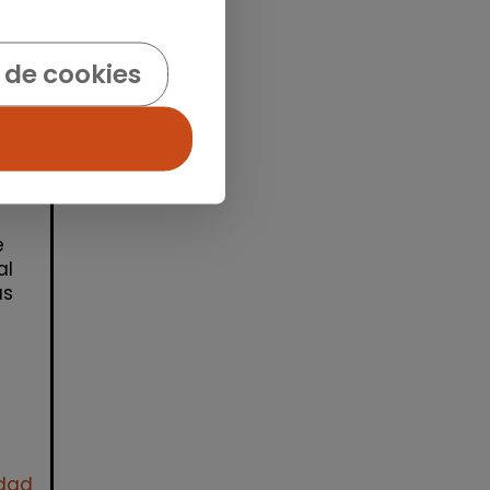
 de cookies
e
al
as
idad