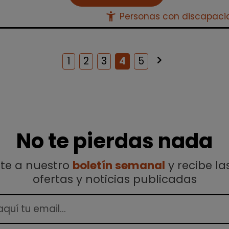
accessibility_new
Personas con discapac
keyboard_arrow_right
Siguiente
1
2
3
4
5
No te pierdas nada
ete a nuestro
boletín semanal
y recibe la
ofertas y noticias publicadas