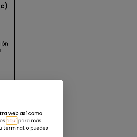
oc)
ión
a
estra web así como
ies
aquí
para más
idad
u terminal, o puedes