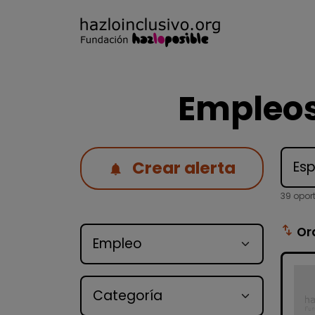
Empleos
Crear alerta
39 opor
Tipo de oferta
swap_vert
Or
Categoría