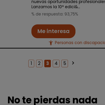
nuevas oportunidades profesionale
Lanzamos la 10ª edici&...
% de respuesta: 93,75%
Me interesa
accessibility_new
Personas con discapac
keyboard_arrow_right
Siguiente
1
2
3
4
5
No te pierdas nada