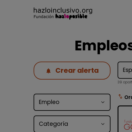
Empleos
Crear alerta
39 opor
Tipo de oferta
swap_vert
Or
Categoría