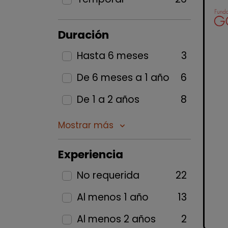
Duración
Hasta 6 meses
3
De 6 meses a 1 año
6
De 1 a 2 años
8
Mostrar más
keyboard_arrow_down
Experiencia
No requerida
22
Al menos 1 año
13
Al menos 2 años
2