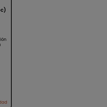
oc)
ión
a
idad