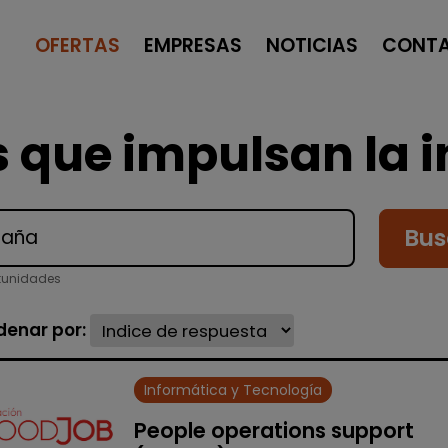
OFERTAS
EMPRESAS
NOTICIAS
CONT
 que impulsan la i
Bus
tunidades
denar por:
Informática y Tecnología
People operations support