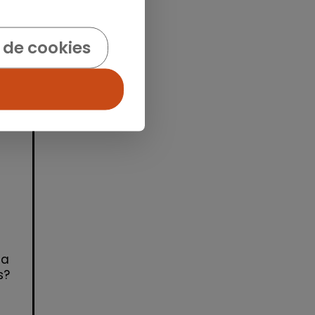
idad
 de cookies
l
 a
s?