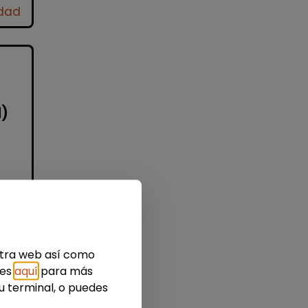
idad
d)
n
estra web así como
ies
aquí
para más
u terminal, o puedes