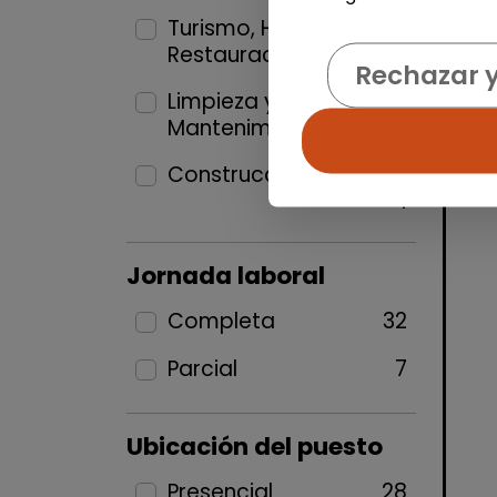
Turismo, Hostelería y
Restauración
1
Rechazar 
Limpieza y
Mantenimiento
15
Construcción y Oficios
1
Jornada laboral
Completa
32
Parcial
7
Ubicación del puesto
Presencial
28