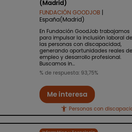
(Madrid)
FUNDACIÓN GOODJOB
|
España(Madrid)
En Fundación GoodJob trabajamos
para impulsar la inclusión laboral d
las personas con discapacidad,
generando oportunidades reales d
empleo y desarrollo profesional.
Buscamos in...
% de respuesta: 93,75%
Me interesa
accessibility_new
Personas con discapac