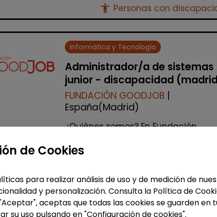
accessibility_new
Personas con discapac
Informática y Tecnología
Administrador/a de sistemas
junior - discapacidad (madri
FUNDACIÓN GOODJOB
|
España(Madrid)
¿Quiénes somos? En Fundación
GoodJob trabajamos por la inclusió
laboral de PERSONAS CON
ión de Cookies
DISCAPACIDAD en entornos
tecnológicos de primer nivel. ¿...
líticas para realizar análisis de uso y de medición de nu
% de respuesta: 93,75%
ionalidad y personalización. Consulta la Política de Cook
 "Aceptar", aceptas que todas las cookies se guarden en t
ar su uso pulsando en "Configuración de cookies".