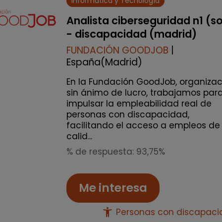
Informática y Tecnología
Analista ciberseguridad n1 (s
- discapacidad (madrid)
FUNDACIÓN GOODJOB
|
España(Madrid)
En la Fundación GoodJob, organizac
sin ánimo de lucro, trabajamos par
impulsar la empleabilidad real de
personas con discapacidad,
facilitando el acceso a empleos de
calid...
% de respuesta: 93,75%
Me interesa
accessibility_new
Personas con discapac