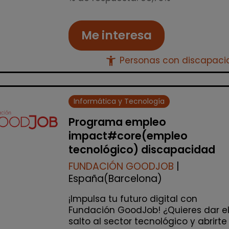
Me interesa
accessibility_new
Personas con discapac
Informática y Tecnología
Programa empleo
impact#core(empleo
tecnológico) discapacidad
FUNDACIÓN GOODJOB
|
España(Barcelona)
¡Impulsa tu futuro digital con
Fundación GoodJob! ¿Quieres dar e
salto al sector tecnológico y abrirte