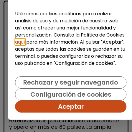
Utilizamos cookies analíticas para realizar
análisis de uso y de medición de nuestra web
así como ofrecer una mejor funcionalidad y
personalización. Consulta la Política de Cookies
aquí
para más información. Al pulsar "Aceptar",
aceptas que todas las cookies se guarden en tu
Atención al Cliente y Comercio
terminal, o puedes configurarlas o rechazar su
Consultoría y Asesoría
uso pulsando en "Configuración de cookies".
Agente de ventas y soporte (Madrid)
- español, francés, alemán, sueco,
Rechazar y seguir navegando
holandés o italiano
Configuración de cookies
MSX Internacional
| España(Madrid)
Aceptar
MSX International es el proveedor líder
mundial de soluciones comerciales
externalizadas para la industria automotriz
y opera en más de 80 países. La amplia