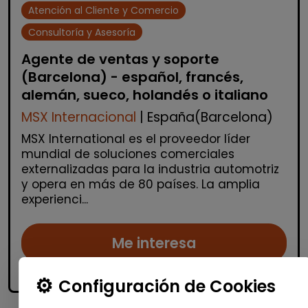
Atención al Cliente y Comercio
Consultoría y Asesoría
Agente de ventas y soporte
(Barcelona) - español, francés,
alemán, sueco, holandés o italiano
MSX Internacional
| España(Barcelona)
MSX International es el proveedor líder
mundial de soluciones comerciales
externalizadas para la industria automotriz
y opera en más de 80 países. La amplia
experienci...
Me interesa
accessibility_new
Personas con discapacidad
Configuración de Cookies