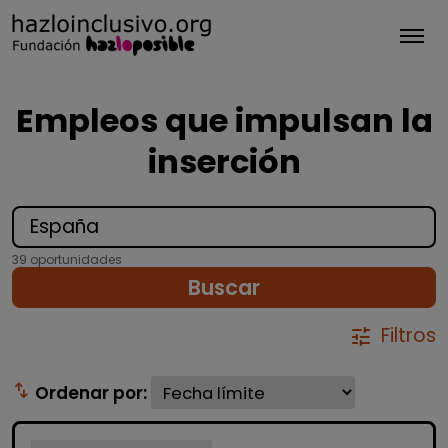
Tog
Empleos que impulsan la
inserción
39 oportunidades
Buscar
Filtros
tune
swap_vert
Ordenar por: