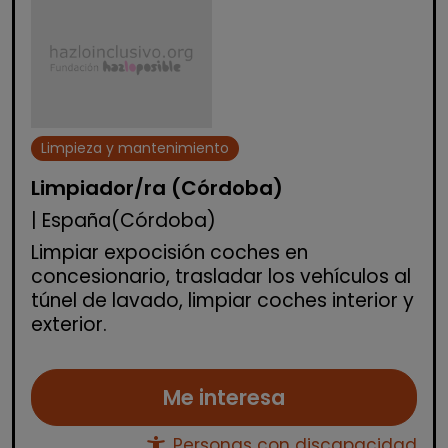
Limpieza y mantenimiento
Limpiador/ra (Córdoba)
| España(Córdoba)
Limpiar expocisión coches en
concesionario, trasladar los vehículos al
túnel de lavado, limpiar coches interior y
exterior.
Me interesa
accessibility_new
Personas con discapacidad