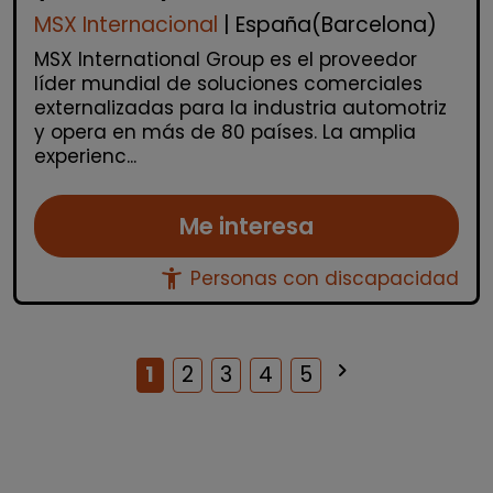
MSX Internacional
| España(Barcelona)
MSX International Group es el proveedor
líder mundial de soluciones comerciales
externalizadas para la industria automotriz
y opera en más de 80 países. La amplia
experienc...
Me interesa
accessibility_new
Personas con discapacidad
keyboard_arrow_right
Siguiente
1
2
3
4
5