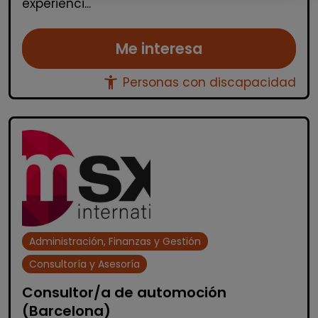
experienci...
Me interesa
accessibility_new
Personas con discapacidad
Administración, Finanzas y Gestión
Consultoría y Asesoría
Consultor/a de automoción
(Barcelona)