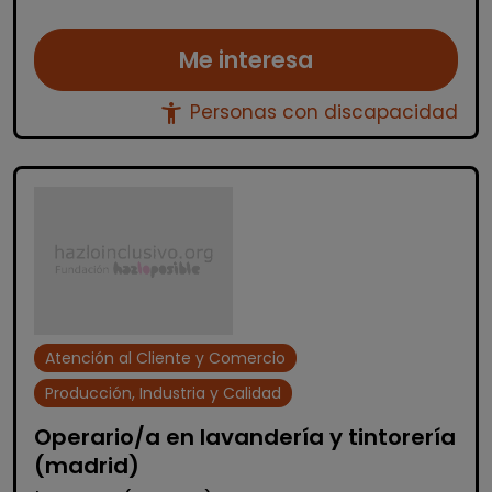
Me interesa
accessibility_new
Personas con discapacidad
Atención al Cliente y Comercio
Producción, Industria y Calidad
Operario/a en lavandería y tintorería
(madrid)