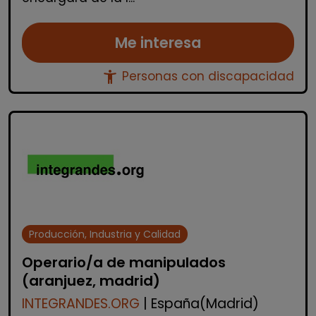
Me interesa
accessibility_new
Personas con discapacidad
Producción, Industria y Calidad
Operario/a de manipulados
(aranjuez, madrid)
INTEGRANDES.ORG
| España(Madrid)