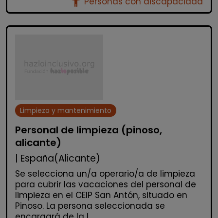
accessibility_new
Personas con discapacidad
Limpieza y mantenimiento
Personal de limpieza (pinoso,
alicante)
| España(Alicante)
Se selecciona un/a operario/a de limpieza
para cubrir las vacaciones del personal de
limpieza en el CEIP San Antón, situado en
Pinoso. La persona seleccionada se
encargará de la l...