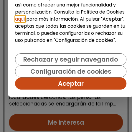
así como ofrecer una mejor funcionalidad y
personalización. Consulta la Política de Cookies
aquí
para más información. Al pulsar "Aceptar",
aceptas que todas las cookies se guarden en tu
terminal, o puedes configurarlas o rechazar su
Limpieza y mantenimiento
uso pulsando en "Configuración de cookies".
Operario/a de limpieza de centros
escolares (benidorm y alrededores)
Rechazar y seguir navegando
OSGA LEVANTE
| España(Alicante)
Configuración de cookies
Se buscan varios/as operarios/as de
Aceptar
limpieza para trabajar en centros escolares
ubicados en Alicante, Benidorm y
localidades cercanas. Las personas
seleccionadas se encargarán de la limp...
Me interesa