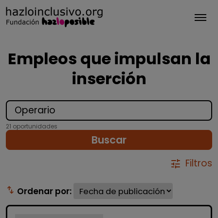
Tog
Empleos que impulsan la
inserción
21 oportunidades
Buscar
Filtros
tune
swap_vert
Ordenar por: