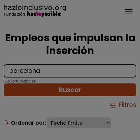
Tog
Empleos que impulsan la
inserción
5 oportunidades
Buscar
Filtros
tune
swap_vert
Ordenar por: