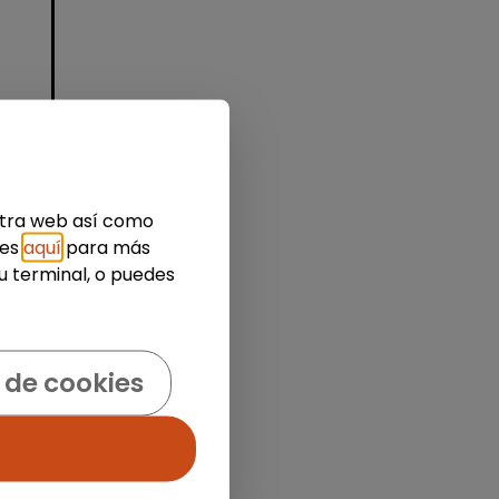
id)
estra web así como
ies
aquí
para más
der
u terminal, o puedes
 de cookies
idad