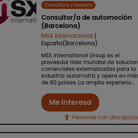
Consultoría y Asesoría
Consultor/a de automoción
(Barcelona)
MSX Internacional
|
España(Barcelona)
MSX International Group es el
proveedor líder mundial de solucio
comerciales externalizadas para la
industria automotriz y opera en má
de 80 países. La amplia experienc...
Me interesa
accessibility_new
Personas con discapac