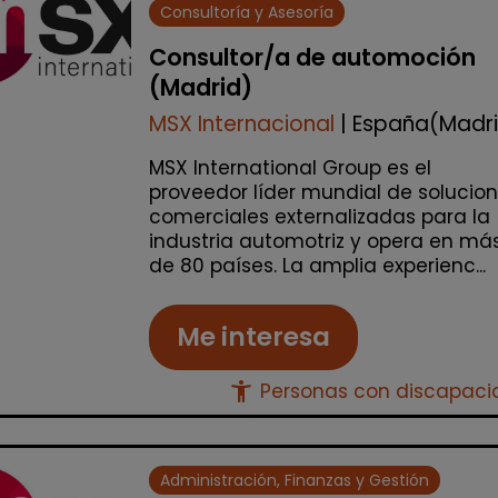
Consultoría y Asesoría
Consultor/a de automoción
(Madrid)
MSX Internacional
| España(Madr
MSX International Group es el
proveedor líder mundial de solucio
comerciales externalizadas para la
industria automotriz y opera en má
de 80 países. La amplia experienc...
Me interesa
accessibility_new
Personas con discapac
Administración, Finanzas y Gestión