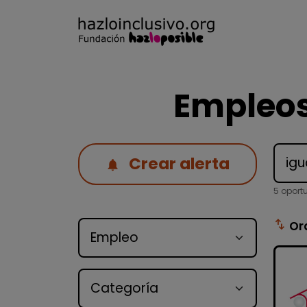
Empleos
Crear alerta
5 oport
Tipo de oferta
swap_vert
Or
Categoría