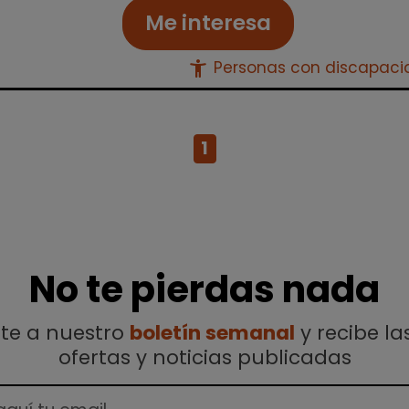
Me interesa
accessibility_new
Personas con discapac
1
No te pierdas nada
ete a nuestro
boletín semanal
y recibe la
ofertas y noticias publicadas