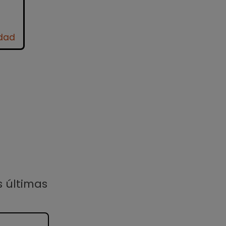
idad
s últimas