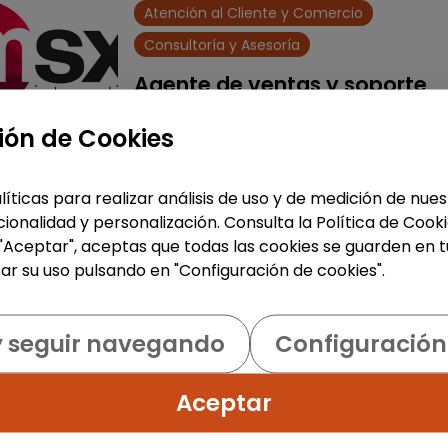
Atención al Cliente y Comercio
Consultoría y Asesoría
Agente de ventas y soporte
(Madrid) - español, francés,
ión de Cookies
alemán, sueco, holandés o
italiano
MSX Internacional
| España(Madr
líticas para realizar análisis de uso y de medición de nu
ionalidad y personalización. Consulta la Política de Cook
MSX International es el proveedor lí
 "Aceptar", aceptas que todas las cookies se guarden en t
mundial de soluciones comerciales
ar su uso pulsando en "Configuración de cookies".
externalizadas para la industria
automotriz y opera en más de 80
países. La amplia experienci...
y seguir navegando
Configuración
Me interesa
Aceptar
accessibility_new
Personas con discapac