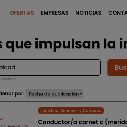
OFERTAS
EMPRESAS
NOTICIAS
CONT
 que impulsan la i
Bus
unidades
denar por:
Logística, Almacén y Compras
Conductor/a carnet c (mérid