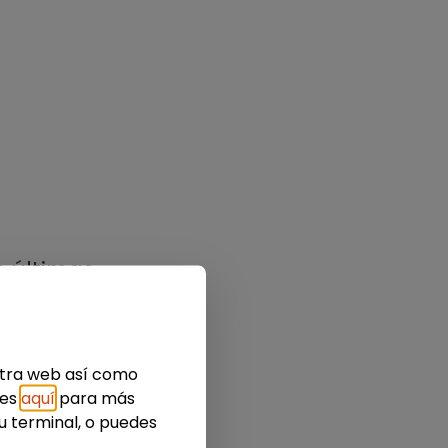
s últimas
estra web así como
ies
aquí
para más
u terminal, o puedes