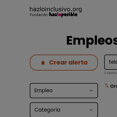
Empleos
Crear alerta
0 oport
Tipo de oferta
swap_vert
Or
Categoría