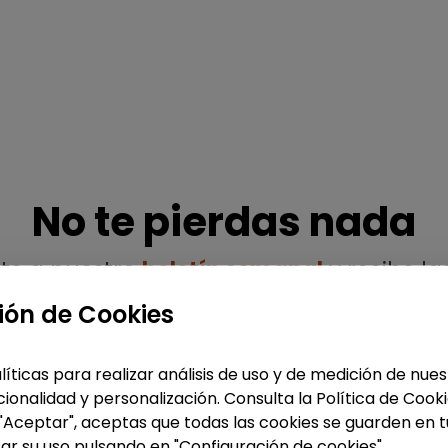
No te pierdas nada
ete a nuestro
boletín semanal
y recibe la
ofertas y noticias publicadas
ión de Cookies
líticas para realizar análisis de uso y de medición de nu
ionalidad y personalización. Consulta la Política de Cook
 "Aceptar", aceptas que todas las cookies se guarden en t
Enviar
ar su uso pulsando en "Configuración de cookies".