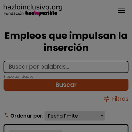
Tog
Empleos que impulsan la
inserción
3 oportunidades
Buscar
Filtros
tune
swap_vert
Ordenar por: