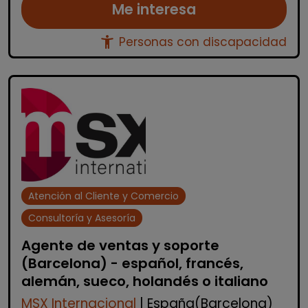
Me interesa
accessibility_new
Personas con discapacidad
Atención al Cliente y Comercio
Consultoría y Asesoría
Agente de ventas y soporte
(Barcelona) - español, francés,
alemán, sueco, holandés o italiano
MSX Internacional
| España(Barcelona)