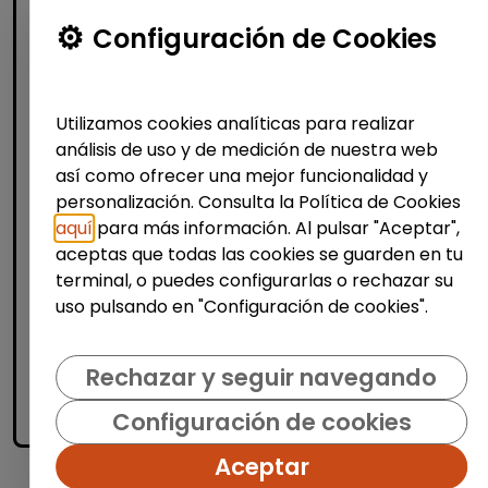
Configuración de Cookies
Consultoría y Asesoría
Agente de ventas y soporte (Madrid)
- español, francés, alemán, sueco,
Utilizamos cookies analíticas para realizar
holandés o italiano
análisis de uso y de medición de nuestra web
MSX Internacional
| España(Madrid)
así como ofrecer una mejor funcionalidad y
personalización. Consulta la Política de Cookies
MSX International es el proveedor líder
mundial de soluciones comerciales
aquí
para más información. Al pulsar "Aceptar",
externalizadas para la industria automotriz
aceptas que todas las cookies se guarden en tu
y opera en más de 80 países. La amplia
terminal, o puedes configurarlas o rechazar su
experienci...
uso pulsando en "Configuración de cookies".
Me interesa
Rechazar y seguir navegando
Configuración de cookies
accessibility_new
Personas con discapacidad
Aceptar