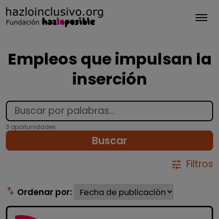
Tog
Empleos que impulsan la
inserción
3 oportunidades
Buscar
Filtros
tune
swap_vert
Ordenar por: