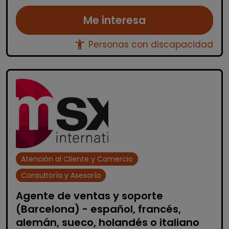
Me interesa
accessibility_new
Personas con discapacidad
Atención al Cliente y Comercio
Consultoría y Asesoría
Agente de ventas y soporte
(Barcelona) - español, francés,
alemán, sueco, holandés o italiano