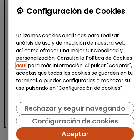
Atención al Cliente y Comercio
Configuración de Cookies
Producción, Industria y Calidad
Operario/a en lavandería y tintorería
Utilizamos cookies analíticas para realizar
(madrid)
análisis de uso y de medición de nuestra web
| España(Madrid)
así como ofrecer una mejor funcionalidad y
personalización. Consulta la Política de Cookies
Bajo la supervisión de la persona
responsable: Recepcionar y clasificar
aquí
para más información. Al pulsar "Aceptar",
prendas según tipo de tejido, color y
aceptas que todas las cookies se guarden en tu
tratamiento necesario. Aplicar procesos de
terminal, o puedes configurarlas o rechazar su
limpieza adecuados (lav...
uso pulsando en "Configuración de cookies".
Me interesa
Rechazar y seguir navegando
Configuración de cookies
accessibility_new
Personas con discapacidad
Aceptar