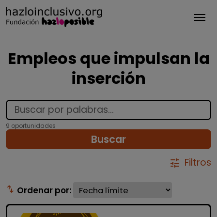
Tog
Empleos que impulsan la
inserción
9 oportunidades
Buscar
Filtros
tune
swap_vert
Ordenar por: