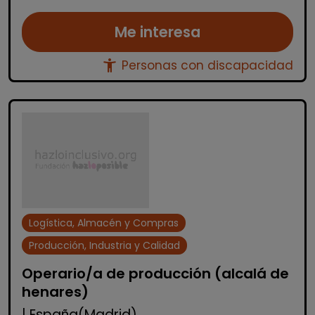
Me interesa
accessibility_new
Personas con discapacidad
Logística, Almacén y Compras
Producción, Industria y Calidad
Operario/a de producción (alcalá de
henares)
| España(Madrid)