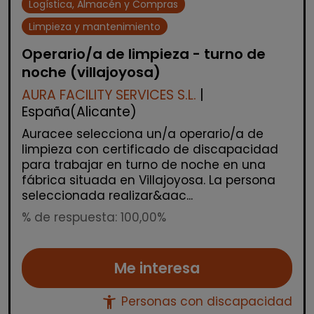
Logística, Almacén y Compras
Limpieza y mantenimiento
Operario/a de limpieza - turno de
noche (villajoyosa)
AURA FACILITY SERVICES S.L.
|
España(Alicante)
Auracee selecciona un/a operario/a de
limpieza con certificado de discapacidad
para trabajar en turno de noche en una
fábrica situada en Villajoyosa. La persona
seleccionada realizar&aac...
% de respuesta: 100,00%
Me interesa
accessibility_new
Personas con discapacidad