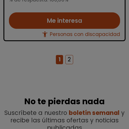
Me interesa
accessibility_new
Personas con discapacidad
1
2
No te pierdas nada
Suscríbete a nuestro
boletín semanal
y
recibe las últimas ofertas y noticias
publicadas