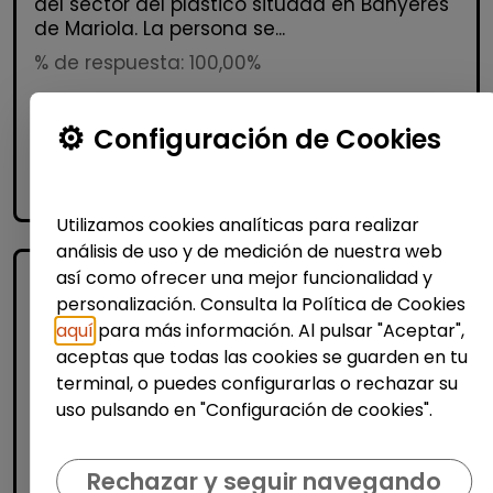
del sector del plástico situada en Banyeres
de Mariola. La persona se...
% de respuesta: 100,00%
Configuración de Cookies
Me interesa
accessibility_new
Personas con discapacidad
Utilizamos cookies analíticas para realizar
análisis de uso y de medición de nuestra web
así como ofrecer una mejor funcionalidad y
personalización. Consulta la Política de Cookies
aquí
para más información. Al pulsar "Aceptar",
aceptas que todas las cookies se guarden en tu
terminal, o puedes configurarlas o rechazar su
uso pulsando en "Configuración de cookies".
Logística, Almacén y Compras
Rechazar y seguir navegando
Operario/a industrial de