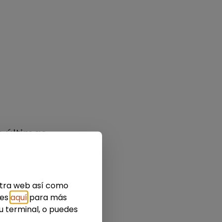
s últimas
estra web así como
ies
aquí
para más
u terminal, o puedes