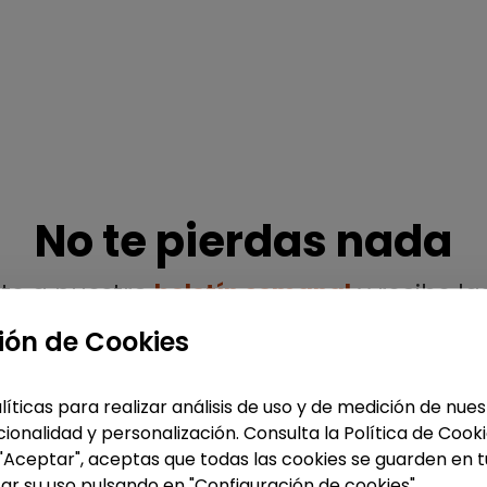
No te pierdas nada
ete a nuestro
boletín semanal
y recibe la
ofertas y noticias publicadas
ión de Cookies
líticas para realizar análisis de uso y de medición de nu
ionalidad y personalización. Consulta la Política de Cook
 "Aceptar", aceptas que todas las cookies se guarden en t
Enviar
ar su uso pulsando en "Configuración de cookies".