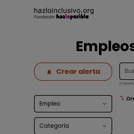
Empleos
Crear alerta
0 oport
Tipo de oferta
swap_vert
Or
Categoría