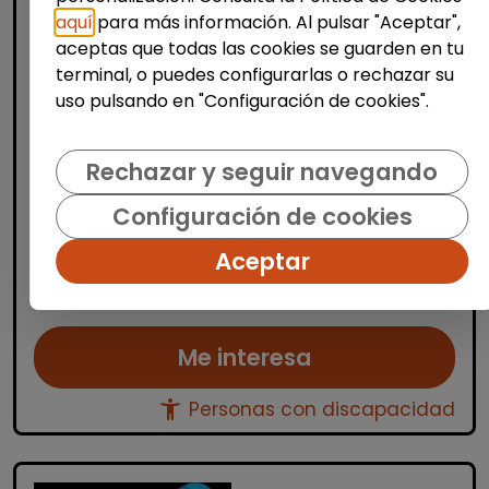
aquí
para más información. Al pulsar "Aceptar",
aceptas que todas las cookies se guarden en tu
Limpieza y mantenimiento
terminal, o puedes configurarlas o rechazar su
Operario/a de limpieza de centros
uso pulsando en "Configuración de cookies".
escolares (benidorm y alrededores)
OSGA LEVANTE
| España(Alicante)
Rechazar y seguir navegando
Se buscan varios/as operarios/as de
Configuración de cookies
limpieza para trabajar en centros escolares
ubicados en Alicante, Benidorm y
Aceptar
localidades cercanas. Las personas
seleccionadas se encargarán de la limp...
Me interesa
accessibility_new
Personas con discapacidad