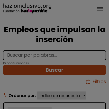
Tog
Empleos que impulsan la
inserción
16 oportunidades
Buscar
Filtros
tune
swap_vert
Ordenar por: