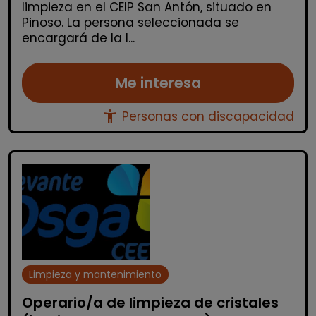
limpieza en el CEIP San Antón, situado en
Pinoso. La persona seleccionada se
encargará de la l...
Me interesa
accessibility_new
Personas con discapacidad
Limpieza y mantenimiento
Operario/a de limpieza de cristales