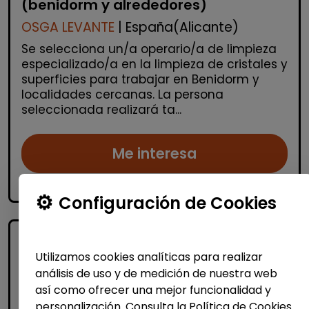
(benidorm y alrededores)
OSGA LEVANTE
| España(Alicante)
Se selecciona un/a operario/a de limpieza
especializado/a en la limpieza de cristales y
superficies para trabajar en Benidorm y
localidades cercanas. La persona
seleccionada realizará ta...
Me interesa
accessibility_new
Personas con discapacidad
Configuración de Cookies
Utilizamos cookies analíticas para realizar
análisis de uso y de medición de nuestra web
así como ofrecer una mejor funcionalidad y
personalización. Consulta la Política de Cookies