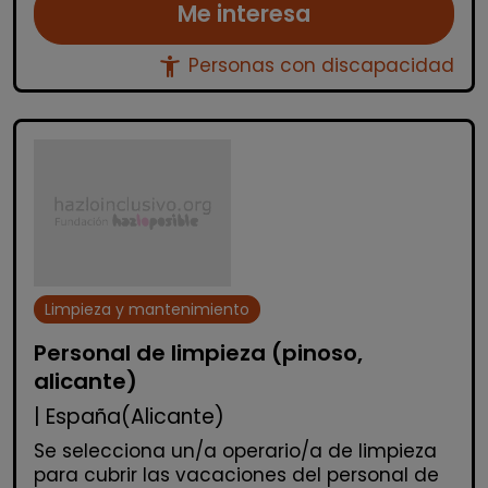
Me interesa
accessibility_new
Personas con discapacidad
Limpieza y mantenimiento
Personal de limpieza (pinoso,
alicante)
| España(Alicante)
Se selecciona un/a operario/a de limpieza
para cubrir las vacaciones del personal de