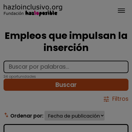
Tog
Empleos que impulsan la
inserción
34 oportunidades
Buscar
Filtros
tune
swap_vert
Ordenar por: