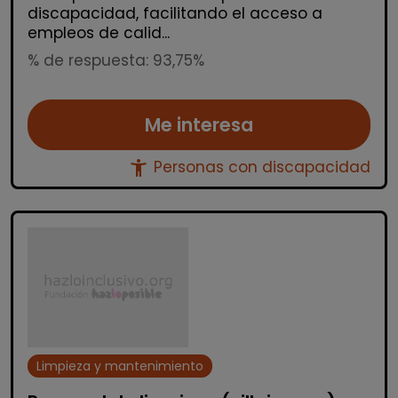
discapacidad, facilitando el acceso a
empleos de calid...
% de respuesta: 93,75%
Me interesa
accessibility_new
Personas con discapacidad
Limpieza y mantenimiento