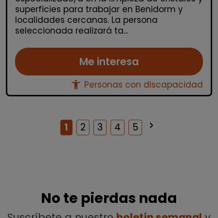
superficies para trabajar en Benidorm y
localidades cercanas. La persona
seleccionada realizará ta...
Me interesa
accessibility_new
Personas con discapacidad
keyboard_arrow_right
Siguiente
1
2
3
4
5
No te pierdas nada
Suscríbete a nuestro
boletín semanal
y