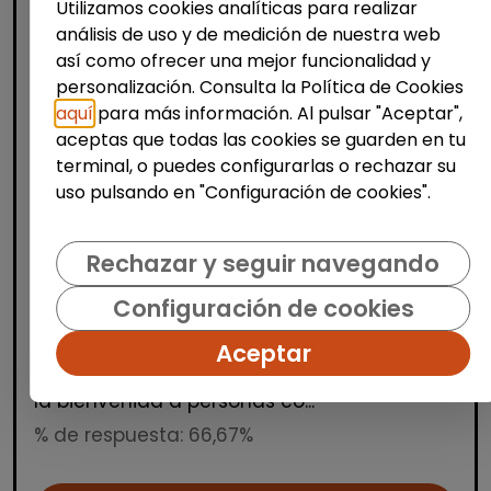
Utilizamos cookies analíticas para realizar
análisis de uso y de medición de nuestra web
así como ofrecer una mejor funcionalidad y
personalización. Consulta la Política de Cookies
aquí
para más información. Al pulsar "Aceptar",
aceptas que todas las cookies se guarden en tu
Producción, Industria y Calidad
terminal, o puedes configurarlas o rechazar su
uso pulsando en "Configuración de cookies".
Operario/a de manipulados
(aranjuez, madrid)
Rechazar y seguir navegando
INTEGRANDES.ORG
| España(Madrid)
Estamos buscando una persona para un
Configuración de cookies
puesto de manipulados en nuestro Centro
Aceptar
Especial de Empleo. Trabajo a turnos en
horario de mañana, tarde y noche. Damos
la bienvenida a personas co...
% de respuesta: 66,67%