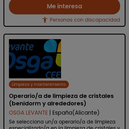
Me interesa
accessibility_new
Personas con discapacidad
Limpieza y mantenimiento
Operario/a de limpieza de cristales
(benidorm y alrededores)
OSGA LEVANTE
| España(Alicante)
Se selecciona un/a operario/a de limpieza
especializado/a en la limpieza de cristales y