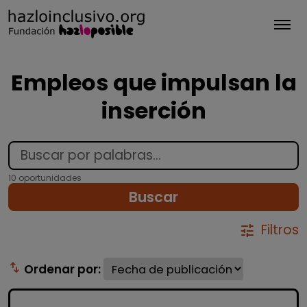
Tog
Empleos que impulsan la
inserción
10 oportunidades
Buscar
Filtros
tune
swap_vert
Ordenar por: