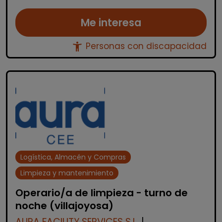
Me interesa
accessibility_new
Personas con discapacidad
Logística, Almacén y Compras
Limpieza y mantenimiento
Operario/a de limpieza - turno de
noche (villajoyosa)
AURA FACILITY SERVICES S.L.
|