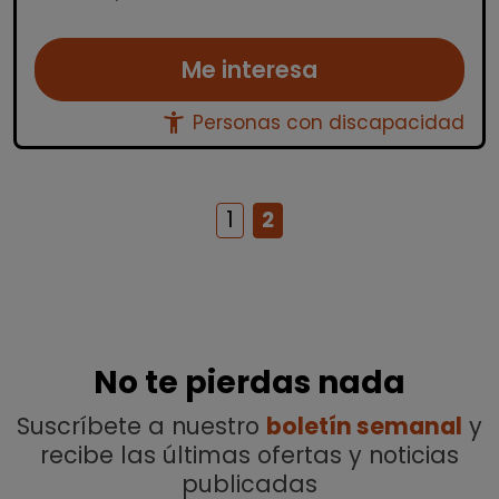
Me interesa
accessibility_new
Personas con discapacidad
1
2
No te pierdas nada
Suscríbete a nuestro
boletín semanal
y
recibe las últimas ofertas y noticias
publicadas