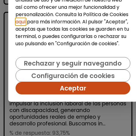
así como ofrecer una mejor funcionalidad y
personalización. Consulta la Política de Cookies
aquí
para más información. Al pulsar "Aceptar",
aceptas que todas las cookies se guarden en tu
terminal, o puedes configurarlas o rechazar su
uso pulsando en "Configuración de cookies".
Rechazar y seguir navegando
Informática y Tecnología
Configuración de cookies
People operations support (Madrid)
FUNDACIÓN GOODJOB
| España(Madrid)
Aceptar
En Fundación GoodJob trabajamos para
impulsar la inclusión laboral de las personas
con discapacidad, generando
oportunidades reales de empleo y
desarrollo profesional. Buscamos in...
% de respuesta: 93,75%