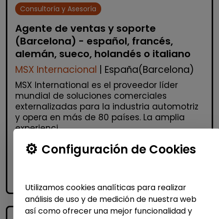
Consultoría y Asesoría
Agente de ventas y soporte
(Barcelona) - español, francés,
alemán, sueco, holandés o italiano
MSX Internacional
| España(Barcelona)
MSX International es el proveedor líder
mundial de soluciones comerciales
externalizadas para la industria automotriz
y opera en más de 80 países. La amplia
experienci...
Configuración de Cookies
Me interesa
accessibility_new
Personas con discapacidad
Utilizamos cookies analíticas para realizar
análisis de uso y de medición de nuestra web
así como ofrecer una mejor funcionalidad y