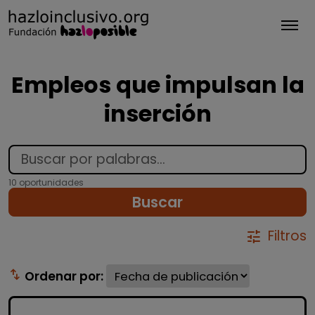
Tog
Empleos que impulsan la
inserción
10 oportunidades
Buscar
Filtros
tune
swap_vert
Ordenar por: