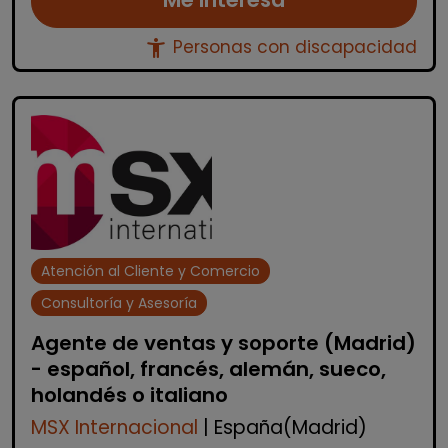
accessibility_new
Personas con discapacidad
Atención al Cliente y Comercio
Consultoría y Asesoría
Agente de ventas y soporte (Madrid)
- español, francés, alemán, sueco,
holandés o italiano
MSX Internacional
| España(Madrid)