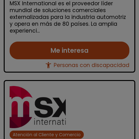
MSX International es el proveedor líder
mundial de soluciones comerciales
externalizadas para la industria automotriz
y opera en más de 80 países. La amplia
experienci...
Me interesa
accessibility_new
Personas con discapacidad
Atención al Cliente y Comercio