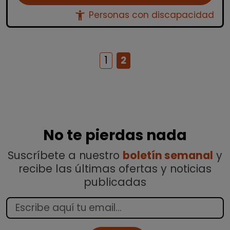
accessibility_new
Personas con discapacidad
1
2
No te pierdas nada
Suscríbete a nuestro
boletín semanal
y
recibe las últimas ofertas y noticias
publicadas