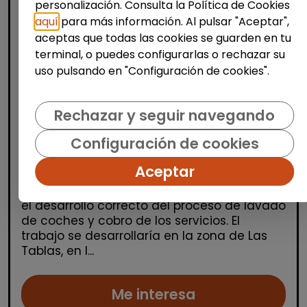
personalización. Consulta la Política de Cookies
aquí
para más información. Al pulsar "Aceptar",
aceptas que todas las cookies se guarden en tu
terminal, o puedes configurarlas o rechazar su
uso pulsando en "Configuración de cookies".
Limpieza y mantenimiento
Rechazar y seguir navegando
Operario/a en lavadero de coches
Configuración de cookies
(las tablas, madrid)
| España(Madrid)
Aceptar
Desarrollar las actividades necesarias para
el desarrollo correcto del proceso de lavado
de coches y cobro de los servicios. El
trabajo se desarrollaría en la zona de Las
Tablas, en l...
Me interesa