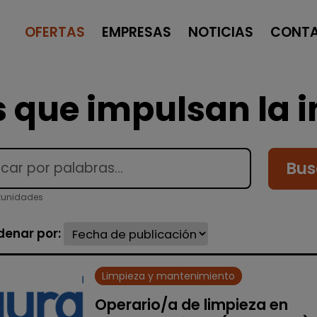
OFERTAS
EMPRESAS
NOTICIAS
CONT
 que impulsan la i
Bus
tunidades
denar por:
Limpieza y mantenimiento
Operario/a de limpieza en