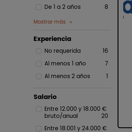
De 1 a 2 años
8
Mostrar más
keyboard_arrow_down
Experiencia
No requerida
16
Al menos 1 año
7
Al menos 2 años
1
Salario
Entre 12.000 y 18.000 €
bruto/anual
20
Entre 18.001 y 24.000 €