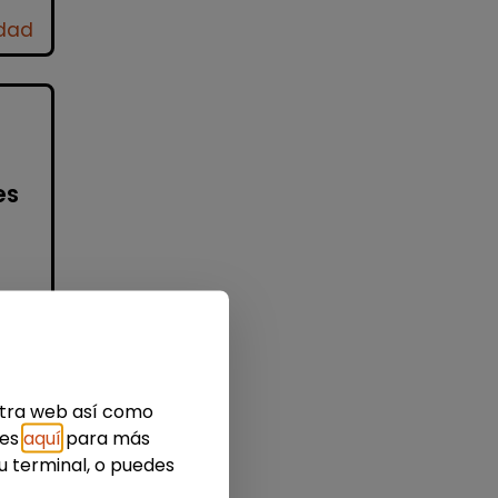
idad
es
a
ada
estra web así como
e...
ies
aquí
para más
u terminal, o puedes