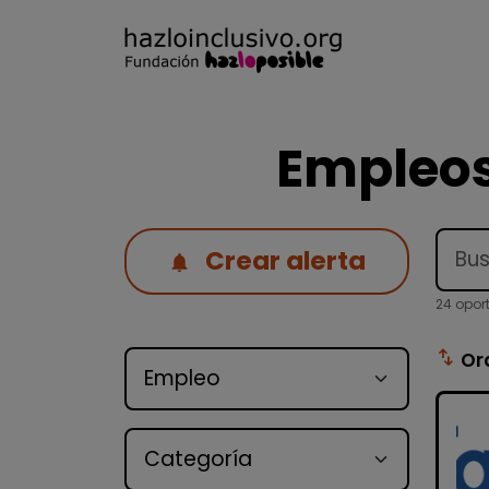
Empleos
Crear alerta
24 opor
Tipo de oferta
swap_vert
Or
Categoría