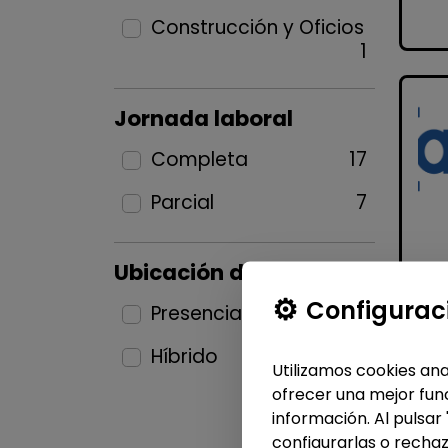
Construcción y Oficios
1
Jornada laboral
Completa
17
Parcial
7
Ubicación del puesto
Configurac
Presencial
21
Híbrido
3
Utilizamos cookies ana
ofrecer una mejor func
información. Al pulsar
configurarlas o rechaz