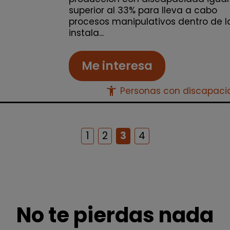
superior al 33% para lleva a cabo
procesos manipulativos dentro de l
instala...
Me interesa
accessibility_new
Personas con discapac
1
2
3
4
No te pierdas nada