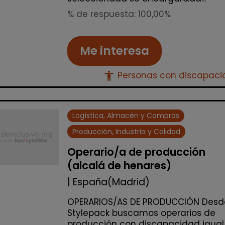
% de respuesta: 100,00%
Me interesa
accessibility_new
Personas con discapac
Logística, Almacén y Compras
Producción, Industria y Calidad
Operario/a de producción
(alcalá de henares)
| España(Madrid)
OPERARIOS/AS DE PRODUCCIÓN Desd
Stylepack buscamos operarios de
producción con discapacidad igual