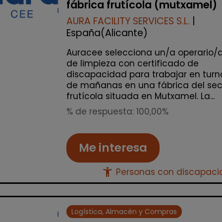
fábrica frutícola (mutxamel)
AURA FACILITY SERVICES S.L.
|
España(Alicante)
Auracee selecciona un/a operario/
de limpieza con certificado de
discapacidad para trabajar en turn
de mañanas en una fábrica del sec
frutícola situada en Mutxamel. La...
% de respuesta: 100,00%
Me interesa
accessibility_new
Personas con discapac
Logística, Almacén y Compras