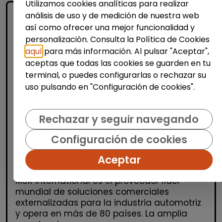
Utilizamos cookies analíticas para realizar
análisis de uso y de medición de nuestra web
así como ofrecer una mejor funcionalidad y
personalización. Consulta la Política de Cookies
aquí
para más información. Al pulsar "Aceptar",
aceptas que todas las cookies se guarden en tu
terminal, o puedes configurarlas o rechazar su
uso pulsando en "Configuración de cookies".
Atención al Cliente y Comercio
Consultoría y Asesoría
Rechazar y seguir navegando
Agente de ventas y soporte (Madrid)
- español, francés, alemán, sueco,
Configuración de cookies
holandés o italiano
Aceptar
MSX Internacional
| España(Madrid)
MSX International es el proveedor líder
mundial de soluciones comerciales
externalizadas para la industria automotriz
y opera en más de 80 países. La amplia