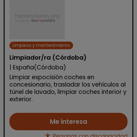
Limpieza y mantenimiento
Limpiador/ra (Córdoba)
| España(Córdoba)
Limpiar expocisión coches en
concesionario, trasladar los vehículos al
túnel de lavado, limpiar coches interior y
exterior.
Me interesa
accessibility_new
Personas con discapacidad