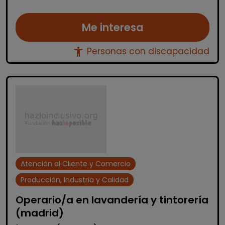
Me interesa
accessibility_new
Personas con discapacidad
Atención al Cliente y Comercio
Producción, Industria y Calidad
Operario/a en lavandería y tintorería
(madrid)