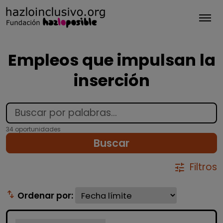
Tog
Empleos que impulsan la
inserción
34 oportunidades
Buscar
Filtros
tune
swap_vert
Ordenar por: