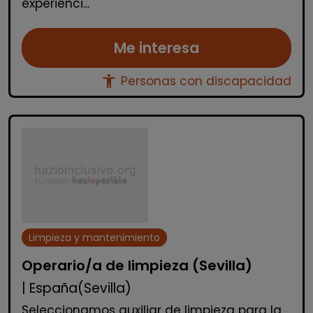
experienci...
Me interesa
accessibility_new
Personas con discapacidad
Limpieza y mantenimiento
Operario/a de limpieza (Sevilla)
| España(Sevilla)
Seleccionamos auxiliar de limpieza para la