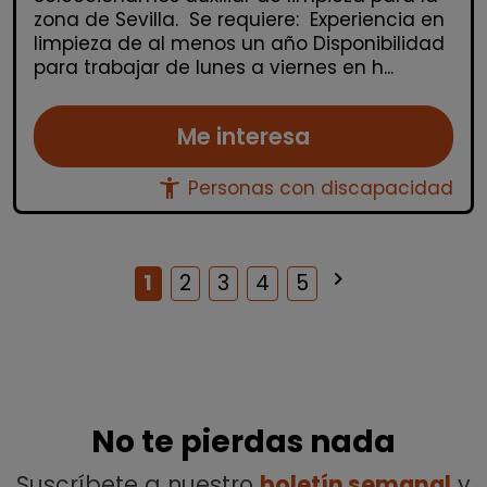
zona de Sevilla. Se requiere: Experiencia en
limpieza de al menos un año Disponibilidad
para trabajar de lunes a viernes en h...
Me interesa
accessibility_new
Personas con discapacidad
keyboard_arrow_right
Siguiente
1
2
3
4
5
No te pierdas nada
Suscríbete a nuestro
boletín semanal
y