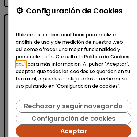
accessibility_new
Configuración de Cookies
Utilizamos cookies analíticas para realizar
análisis de uso y de medición de nuestra web
así como ofrecer una mejor funcionalidad y
personalización. Consulta la Política de Cookies
aquí
para más información. Al pulsar "Aceptar",
Producción, Industria y Calidad
aceptas que todas las cookies se guarden en tu
terminal, o puedes configurarlas o rechazar su
Operario/a carretillero/a (banyeres
uso pulsando en "Configuración de cookies".
de mariola)
AURA FACILITY SERVICES S.L.
|
Rechazar y seguir navegando
España(Alicante)
Auracee selecciona un/a operario/a
Configuración de cookies
carretillero/a con certificado de
discapacidad para trabajar en una planta
Aceptar
de triturado situada en Banyeres de