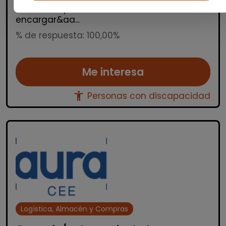
Mariola. La persona seleccionada se
encargar&aa...
% de respuesta: 100,00%
Me interesa
accessibility_new
Personas con discapacidad
Logística, Almacén y Compras