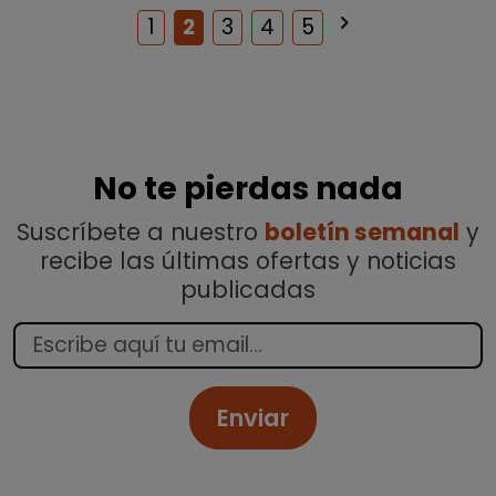
keyboard_arrow_right
Siguiente
1
2
3
4
5
No te pierdas nada
Suscríbete a nuestro
boletín semanal
y
recibe las últimas ofertas y noticias
publicadas
Enviar