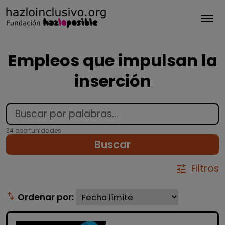
Tog
Empleos que impulsan la
inserción
34 oportunidades
Buscar
Filtros
tune
swap_vert
Ordenar por: