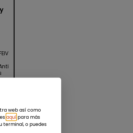
 y
FEIV
Anti
s
estra web así como
ies
aquí
para más
u terminal, o puedes
idad