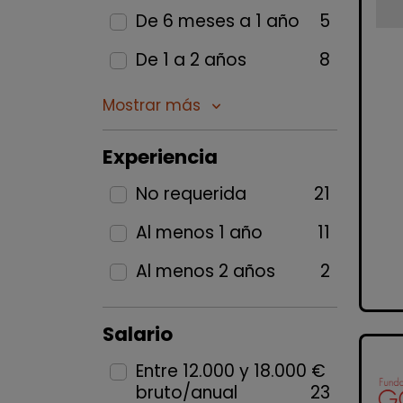
De 6 meses a 1 año
5
De 1 a 2 años
8
Mostrar más
keyboard_arrow_down
Experiencia
No requerida
21
Al menos 1 año
11
Al menos 2 años
2
Salario
Entre 12.000 y 18.000 €
bruto/anual
23