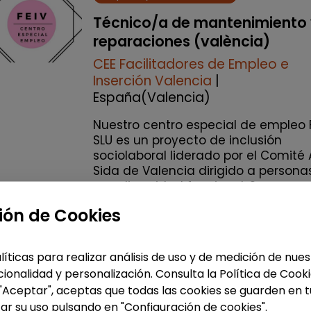
Técnico/a de mantenimiento
reparaciones (valència)
CEE Facilitadores de Empleo e
Inserción Valencia
|
España(Valencia)
Nuestro centro especial de empleo 
SLU es un proyecto de inclusión
sociolaboral liderado por el Comité 
Sida de Valencia dirigido a persona
con diversidad funcional. Somo...
% de respuesta: 100,00%
ión de Cookies
Me interesa
líticas para realizar análisis de uso y de medición de nu
ionalidad y personalización. Consulta la Política de Cook
 "Aceptar", aceptas que todas las cookies se guarden en t
accessibility_new
Personas con discapac
ar su uso pulsando en "Configuración de cookies".