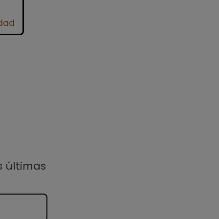
idad
s últimas