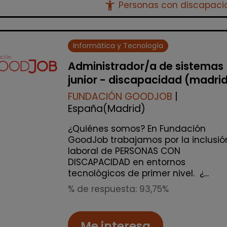
accessibility_new
Personas con discapac
Informática y Tecnología
Administrador/a de sistemas
junior - discapacidad (madri
FUNDACIÓN GOODJOB
|
España(Madrid)
¿Quiénes somos? En Fundación
GoodJob trabajamos por la inclusió
laboral de PERSONAS CON
DISCAPACIDAD en entornos
tecnológicos de primer nivel. ¿...
% de respuesta: 93,75%
Me interesa