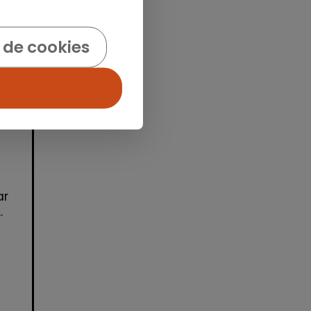
 de cookies
a)
O
ar
.