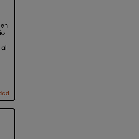
 en
io
 al
idad