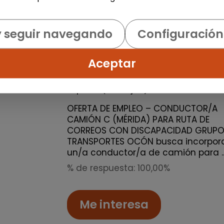
Logística, Almacén y Compras
y seguir navegando
Configuración
Conductor/a carnet c (mérid
centro especial de empleo
Aceptar
OCON EXTREMEÑA
|
España(Badajoz)
OFERTA DE EMPLEO – CONDUCTOR/A
CAMIÓN C (MÉRIDA) PARA RUTA DE
CORREOS CON DISCAPACIDAD GRUP
TRANSPORTES OCÓN busca incorpor
un/a conductor/a de camión para ..
% de respuesta: 100,00%
Me interesa