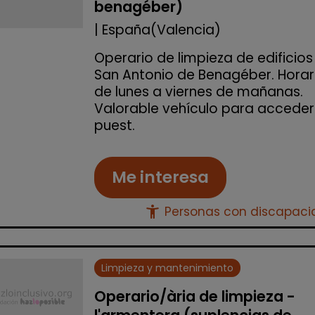
benagéber)
| España(Valencia)
Operario de limpieza de edificios
San Antonio de Benagéber. Horar
de lunes a viernes de mañanas.
Valorable vehículo para acceder
puest.
Me interesa
accessibility_new
Personas con discapac
Limpieza y mantenimiento
Operario/ària de limpieza -