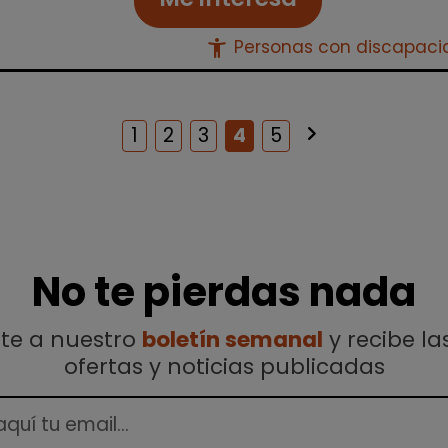
accessibility_new
Personas con discapac
keyboard_arrow_right
Siguiente
1
2
3
4
5
No te pierdas nada
ete a nuestro
boletín semanal
y recibe la
ofertas y noticias publicadas