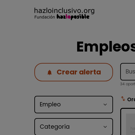
Empleos
Crear alerta
34 opor
Tipo de oferta
swap_vert
Or
Categoría