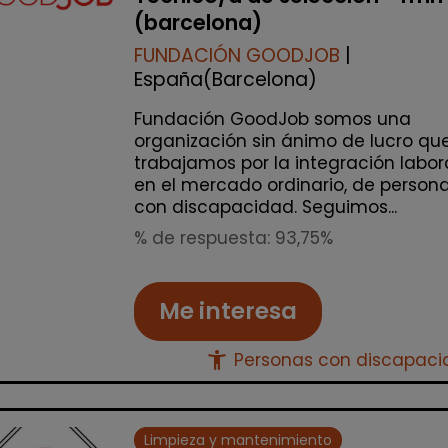
(barcelona)
FUNDACIÓN GOODJOB
|
España(Barcelona)
Fundación GoodJob somos una
organización sin ánimo de lucro qu
trabajamos por la integración labor
en el mercado ordinario, de person
con discapacidad. Seguimos...
% de respuesta: 93,75%
Me interesa
accessibility_new
Personas con discapac
Limpieza y mantenimiento