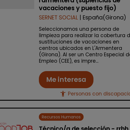
l'armentera (suplencias de
vacaciones y puesto fijo)
SERNET SOCIAL
| España(Girona)
Seleccionamos una persona de
limpieza para realizar la cobertura 
sustituciones de vacaciones en
centros ubicados en L'Armentera
(Girona). Al ser un Centro Especial d
Empleo (CEE), es impre...
Me interesa
accessibility_new
Personas con discapac
Recursos Humanos
Técnico/a de selección - rrhh