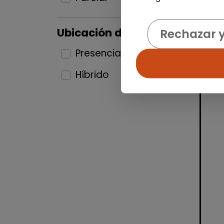
Ubicación del puesto
Rechazar 
Presencial
25
Híbrido
9