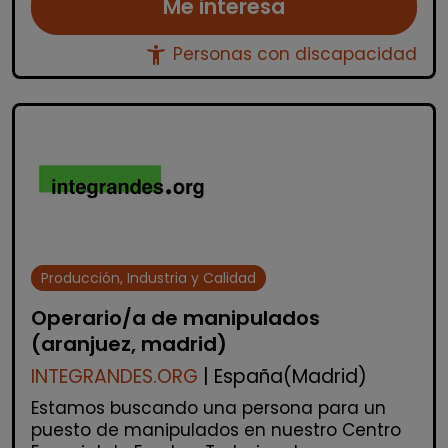
Me interesa
accessibility_new
Personas con discapacidad
Producción, Industria y Calidad
Operario/a de manipulados
(aranjuez, madrid)
INTEGRANDES.ORG
| España(Madrid)
Estamos buscando una persona para un
puesto de manipulados en nuestro Centro