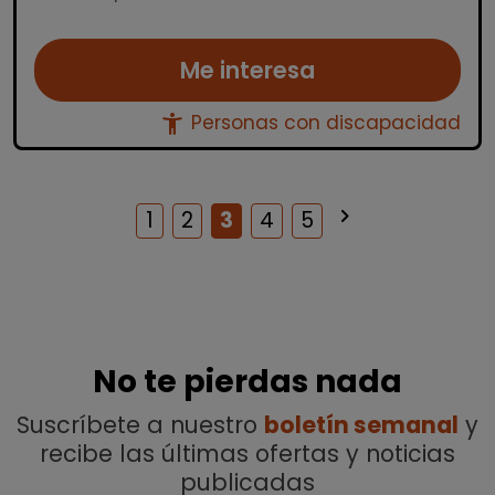
Me interesa
accessibility_new
Personas con discapacidad
keyboard_arrow_right
Siguiente
1
2
3
4
5
No te pierdas nada
Suscríbete a nuestro
boletín semanal
y
recibe las últimas ofertas y noticias
publicadas