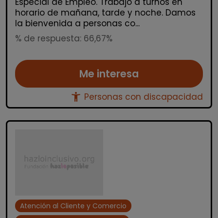
Especial de Empleo. Trabajo a turnos en
horario de mañana, tarde y noche. Damos
la bienvenida a personas co...
% de respuesta: 66,67%
Me interesa
accessibility_new
Personas con discapacidad
Atención al Cliente y Comercio