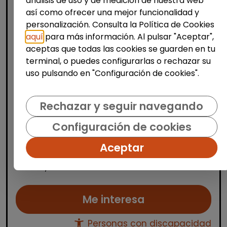
análisis de uso y de medición de nuestra web
así como ofrecer una mejor funcionalidad y
personalización. Consulta la Política de Cookies
aquí
para más información. Al pulsar "Aceptar",
aceptas que todas las cookies se guarden en tu
Limpieza y mantenimiento
terminal, o puedes configurarlas o rechazar su
uso pulsando en "Configuración de cookies".
Operario/a en lavadero de coches
(las tablas, madrid)
Rechazar y seguir navegando
| España(Madrid)
Desarrollar las actividades necesarias para
Configuración de cookies
el desarrollo correcto del proceso de lavado
de coches y cobro de los servicios. El
Aceptar
trabajo se desarrollaría en la zona de Las
Tablas, en l...
Me interesa
accessibility_new
Personas con discapacidad