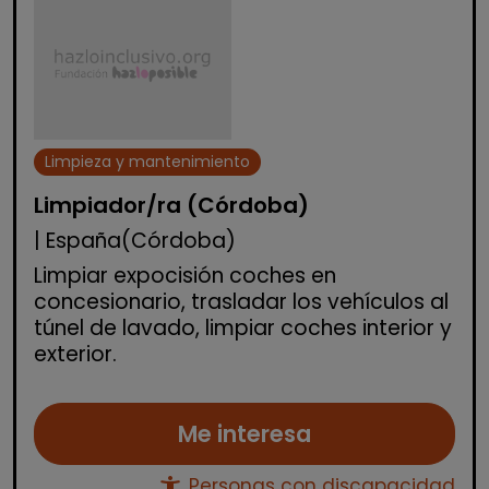
Limpieza y mantenimiento
Limpiador/ra (Córdoba)
| España(Córdoba)
Limpiar expocisión coches en
concesionario, trasladar los vehículos al
túnel de lavado, limpiar coches interior y
exterior.
Me interesa
accessibility_new
Personas con discapacidad