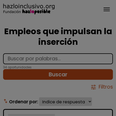
Tog
Empleos que impulsan la
inserción
34 oportunidades
Buscar
Filtros
tune
swap_vert
Ordenar por: