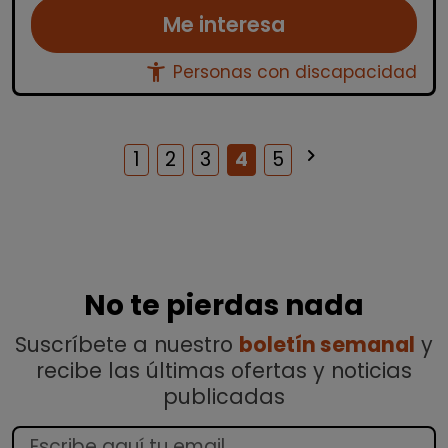
Me interesa
accessibility_new
Personas con discapacidad
keyboard_arrow_right
Siguiente
1
2
3
4
5
No te pierdas nada
Suscríbete a nuestro
boletín semanal
y
recibe las últimas ofertas y noticias
publicadas