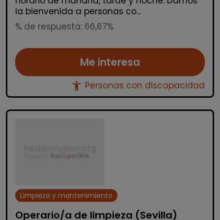
horario de mañana, tarde y noche. Damos
la bienvenida a personas co...
% de respuesta: 66,67%
Me interesa
accessibility_new
Personas con discapacidad
Limpieza y mantenimiento
Operario/a de limpieza (Sevilla)