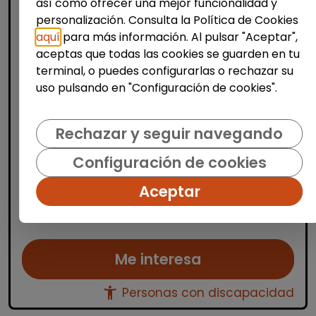
así como ofrecer una mejor funcionalidad y
personalización. Consulta la Política de Cookies
aquí
para más información. Al pulsar "Aceptar",
aceptas que todas las cookies se guarden en tu
Limpieza y mantenimiento
terminal, o puedes configurarlas o rechazar su
Personal de limpieza (pinoso,
uso pulsando en "Configuración de cookies".
alicante)
| España(Alicante)
Rechazar y seguir navegando
Se selecciona un/a operario/a de limpieza
Configuración de cookies
para cubrir las vacaciones del personal de
limpieza en el CEIP San Antón, situado en
Aceptar
Pinoso. La persona seleccionada se
encargará de la l...
Me interesa
accessibility_new
Personas con discapacidad