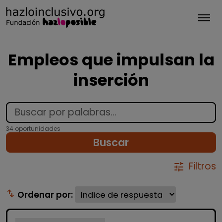
Tog
Empleos que impulsan la
inserción
34 oportunidades
Buscar
Filtros
tune
swap_vert
Ordenar por: