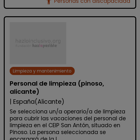
accessibility_new
Personas con discapacidad
Limpieza y mantenimiento
Personal de limpieza (pinoso,
alicante)
| España(Alicante)
Se selecciona un/a operario/a de limpieza
para cubrir las vacaciones del personal de
limpieza en el CEIP San Antón, situado en
Pinoso. La persona seleccionada se
encargará de la l...