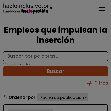
Tog
Empleos que impulsan la
inserción
24 oportunidades
Buscar
Filtros
tune
swap_vert
Ordenar por: