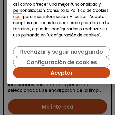
así como ofrecer una mejor funcionalidad y
personalización. Consulta la Política de Cookies
aquí
para más información. Al pulsar "Aceptar",
aceptas que todas las cookies se guarden en tu
terminal, o puedes configurarlas o rechazar su
Limpieza y mantenimiento
uso pulsando en "Configuración de cookies".
Operario/a de limpieza de centros
escolares (benidorm y alrededores)
Rechazar y seguir navegando
OSGA LEVANTE
| España(Alicante)
Configuración de cookies
Se buscan varios/as operarios/as de
Aceptar
limpieza para trabajar en centros escolares
ubicados en Alicante, Benidorm y
localidades cercanas. Las personas
seleccionadas se encargarán de la limp...
Me interesa