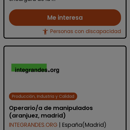
Me interesa
accessibility_new
Personas con discapacidad
Producción, Industria y Calidad
Operario/a de manipulados
(aranjuez, madrid)
INTEGRANDES.ORG
| España(Madrid)