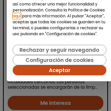
así como ofrecer una mejor funcionalidad y
personalización. Consulta la Política de Cookies
aquí
para más información. Al pulsar "Aceptar",
aceptas que todas las cookies se guarden en tu
terminal, o puedes configurarlas o rechazar su
Limpieza y mantenimiento
uso pulsando en "Configuración de cookies".
Operario/a de limpieza de centros
escolares (benidorm y alrededores)
Rechazar y seguir navegando
OSGA LEVANTE
| España(Alicante)
Configuración de cookies
Se buscan varios/as operarios/as de
Aceptar
limpieza para trabajar en centros escolares
ubicados en Alicante, Benidorm y
localidades cercanas. Las personas
seleccionadas se encargarán de la limp...
Me interesa