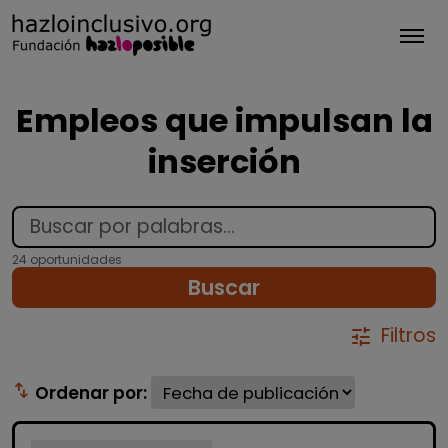
Tog
Empleos que impulsan la
inserción
24 oportunidades
Buscar
Filtros
tune
swap_vert
Ordenar por: