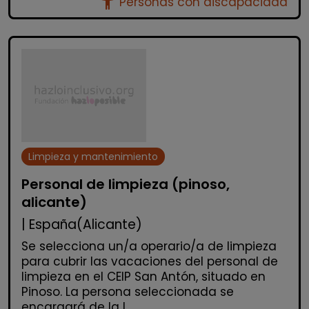
accessibility_new
Personas con discapacidad
Limpieza y mantenimiento
Personal de limpieza (pinoso,
alicante)
| España(Alicante)
Se selecciona un/a operario/a de limpieza
para cubrir las vacaciones del personal de
limpieza en el CEIP San Antón, situado en
Pinoso. La persona seleccionada se
encargará de la l...