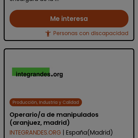
Me interesa
accessibility_new
Personas con discapacidad
Producción, Industria y Calidad
Operario/a de manipulados
(aranjuez, madrid)
INTEGRANDES.ORG
| España(Madrid)