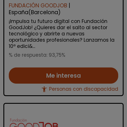
FUNDACIÓN GOODJOB
|
España(Barcelona)
¡Impulsa tu futuro digital con Fundación
GoodJob! ¿Quieres dar el salto al sector
tecnológico y abrirte a nuevas
oportunidades profesionales? Lanzamos la
10ª edici&...
% de respuesta: 93,75%
Me interesa
accessibility_new
Personas con discapacidad