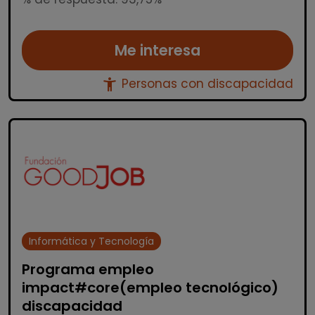
Me interesa
accessibility_new
Personas con discapacidad
Informática y Tecnología
Programa empleo
impact#core(empleo tecnológico)
discapacidad