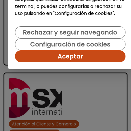
MSX International es el proveedor líder
terminal, o puedes configurarlas o rechazar su
mundial de soluciones comerciales
externalizadas para la industria automotriz
uso pulsando en "Configuración de cookies".
y opera en más de 80 países. La amplia
experienci...
Rechazar y seguir navegando
Configuración de cookies
Me interesa
Aceptar
accessibility_new
Personas con discapacidad
Atención al Cliente y Comercio