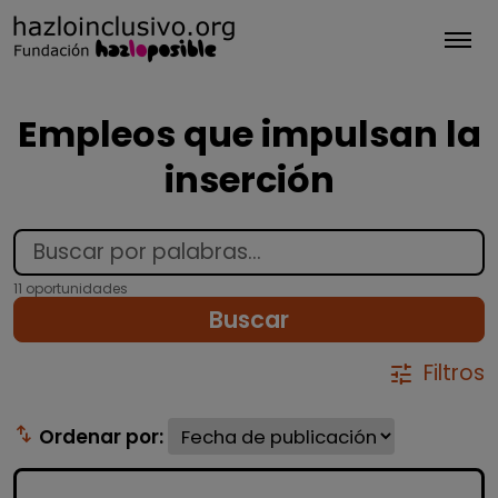
Tog
Empleos que impulsan la
inserción
11 oportunidades
Buscar
Filtros
tune
swap_vert
Ordenar por: