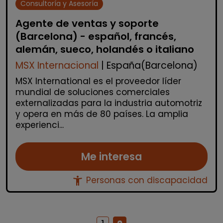
Consultoría y Asesoría
Agente de ventas y soporte
(Barcelona) - español, francés,
alemán, sueco, holandés o italiano
MSX Internacional
| España(Barcelona)
MSX International es el proveedor líder
mundial de soluciones comerciales
externalizadas para la industria automotriz
y opera en más de 80 países. La amplia
experienci...
Me interesa
accessibility_new
Personas con discapacidad