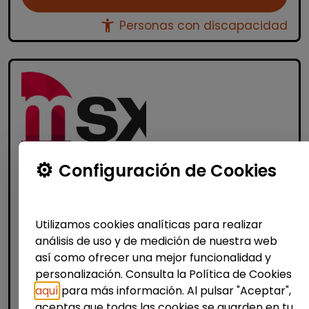
accessibility_new
Personas con discapacidad
Configuración de Cookies
Atención al Cliente y Comercio
Consultoría y Asesoría
Utilizamos cookies analíticas para realizar
Agente de ventas y soporte (Madrid)
análisis de uso y de medición de nuestra web
- español, francés, alemán, sueco,
así como ofrecer una mejor funcionalidad y
holandés o italiano
personalización. Consulta la Política de Cookies
MSX Internacional
| España(Madrid)
aquí
para más información. Al pulsar "Aceptar",
aceptas que todas las cookies se guarden en tu