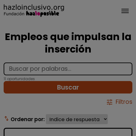
Tog
Empleos que impulsan la
inserción
11 oportunidades
Buscar
Filtros
tune
swap_vert
Ordenar por: