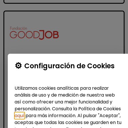
Informática y Tecnología
Configuración de Cookies
Programa empleo
impact#core(empleo tecnológico)
discapacidad
Utilizamos cookies analíticas para realizar
análisis de uso y de medición de nuestra web
FUNDACIÓN GOODJOB
| España(Madrid)
así como ofrecer una mejor funcionalidad y
¡Impulsa tu futuro digital con Fundación
personalización. Consulta la Política de Cookies
GoodJob! ¿Quieres dar el salto al sector
aquí
para más información. Al pulsar "Aceptar",
tecnológico y abrirte a nuevas
aceptas que todas las cookies se guarden en tu
oportunidades profesionales? Lanzamos la