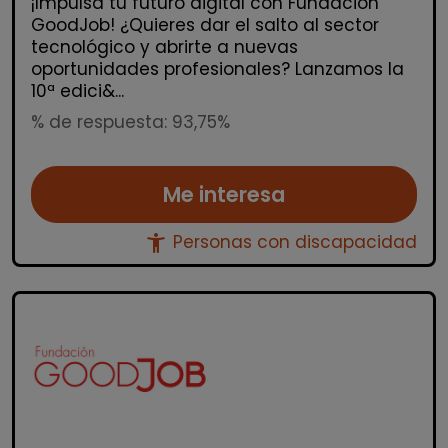
¡Impulsa tu futuro digital con Fundación
GoodJob! ¿Quieres dar el salto al sector
tecnológico y abrirte a nuevas
oportunidades profesionales? Lanzamos la
10ª edici&...
% de respuesta: 93,75%
Me interesa
accessibility_new
Personas con discapacidad