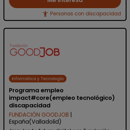
accessibility_new
Personas con discapacidad
Informática y Tecnología
Programa empleo
impact#core(empleo tecnológico)
discapacidad
FUNDACIÓN GOODJOB
|
España(Valladolid)