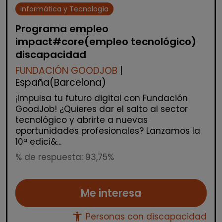
Informática y Tecnología
Programa empleo
impact#core(empleo tecnológico)
discapacidad
FUNDACIÓN GOODJOB
|
España(Barcelona)
¡Impulsa tu futuro digital con Fundación
GoodJob! ¿Quieres dar el salto al sector
tecnológico y abrirte a nuevas
oportunidades profesionales? Lanzamos la
10ª edici&...
% de respuesta: 93,75%
Me interesa
accessibility_new
Personas con discapacidad