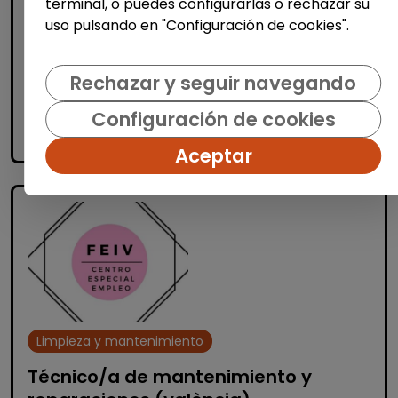
terminal, o puedes configurarlas o rechazar su
10ª edici&...
uso pulsando en "Configuración de cookies".
% de respuesta: 93,75%
Rechazar y seguir navegando
Me interesa
Configuración de cookies
accessibility_new
Personas con discapacidad
Aceptar
Limpieza y mantenimiento
Técnico/a de mantenimiento y