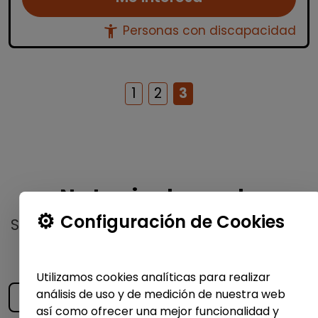
accessibility_new
Personas con discapacidad
1
2
3
No te pierdas nada
Configuración de Cookies
Suscríbete a nuestro
boletín semanal
y
recibe las últimas ofertas y noticias
publicadas
Utilizamos cookies analíticas para realizar
análisis de uso y de medición de nuestra web
así como ofrecer una mejor funcionalidad y