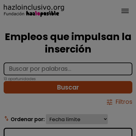
Tog
Empleos que impulsan la
inserción
13 oportunidades
Buscar
Filtros
tune
swap_vert
Ordenar por: