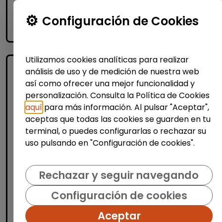
Me interesa
Configuración de Cookies
accessibility_new
Personas con discapacidad
Utilizamos cookies analíticas para realizar
análisis de uso y de medición de nuestra web
así como ofrecer una mejor funcionalidad y
personalización. Consulta la Política de Cookies
aquí
para más información. Al pulsar "Aceptar",
aceptas que todas las cookies se guarden en tu
terminal, o puedes configurarlas o rechazar su
Logística, Almacén y Compras
uso pulsando en "Configuración de cookies".
Operario/a de almacén (muro de
alcoy, alicante)
Rechazar y seguir navegando
AURA FACILITY SERVICES S.L.
|
Configuración de cookies
España(Alicante)
Aceptar
Auracee selecciona un/a operario/a de