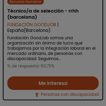
Recursos Humanos
Técnico/a de selección - rrhh
(barcelona)
FUNDACIÓN GOODJOB
|
España(Barcelona)
Fundación GoodJob somos una
organización sin ánimo de lucro que
trabajamos por la integración laboral en el
mercado ordinario, de personas con
discapacidad. Seguimos...
% de respuesta: 93,75%
Me interesa
accessibility_new
Personas con discapacidad