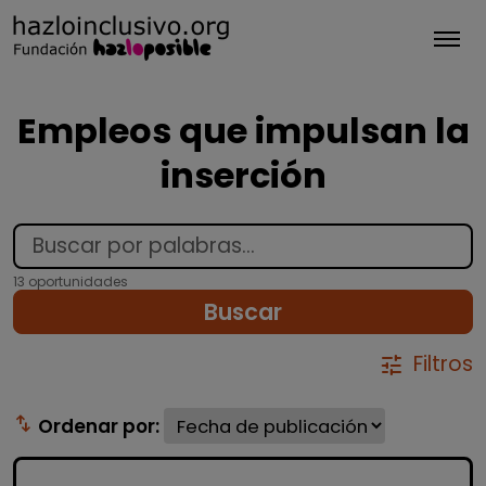
Tog
Empleos que impulsan la
inserción
13 oportunidades
Buscar
Filtros
tune
swap_vert
Ordenar por: