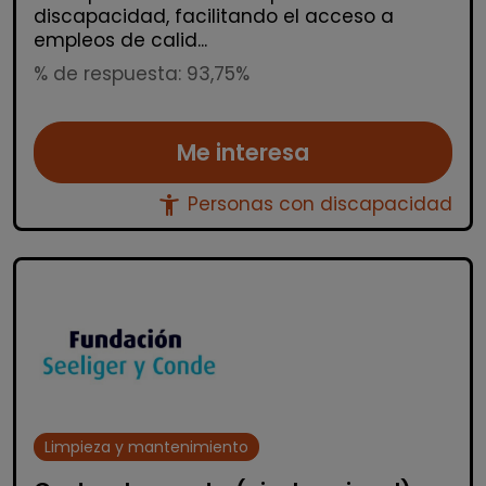
discapacidad, facilitando el acceso a
empleos de calid...
% de respuesta: 93,75%
Me interesa
accessibility_new
Personas con discapacidad
Limpieza y mantenimiento