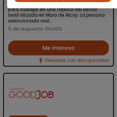
almacén con certificado de discapacidad
para trabajar en una fábrica del sector
textil situada en Muro de Alcoy. La persona
seleccionada real...
% de respuesta: 100,00%
Me interesa
accessibility_new
Personas con discapacidad