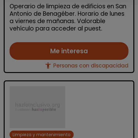
Operario de limpieza de edificios en San
Antonio de Benagéber. Horario de lunes
a viernes de mañanas. Valorable
vehículo para acceder al puest.
Me interesa
accessibility_new
Personas con discapacidad
Limpieza y mantenimiento