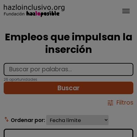
Tog
Empleos que impulsan la
inserción
26 oportunidades
Buscar
Filtros
tune
swap_vert
Ordenar por: