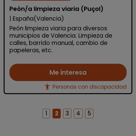
Peón/a limpieza viaria (Puçol)
| España(Valencia)
Peón limpieza viaria para diversos
municipios de Valencia. Limpieza de
calles, barrido manual, cambio de
papeleras, etc.
Me interesa
accessibility_new
Personas con discapacidad
1
2
3
4
5