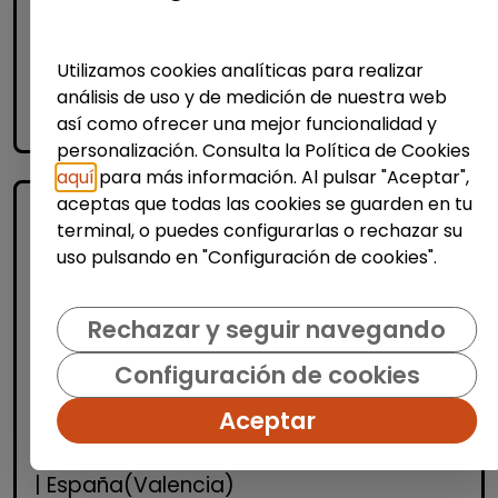
Especial de Empleo (CEE), es impre...
Utilizamos cookies analíticas para realizar
Me interesa
análisis de uso y de medición de nuestra web
así como ofrecer una mejor funcionalidad y
accessibility_new
Personas con discapacidad
personalización. Consulta la Política de Cookies
aquí
para más información. Al pulsar "Aceptar",
aceptas que todas las cookies se guarden en tu
terminal, o puedes configurarlas o rechazar su
uso pulsando en "Configuración de cookies".
Rechazar y seguir navegando
Configuración de cookies
Limpieza y mantenimiento
Aceptar
Limpiador/a (san antonio de
benagéber)
| España(Valencia)