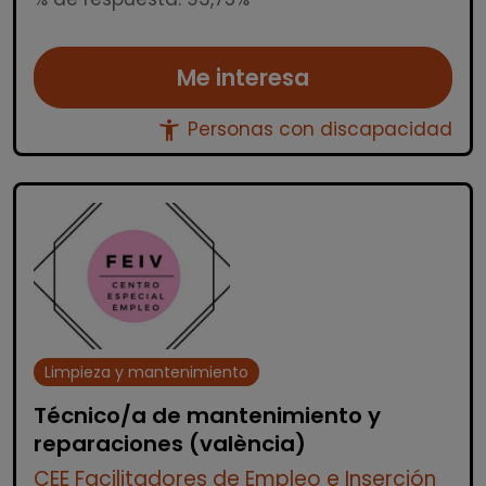
Me interesa
accessibility_new
Personas con discapacidad
Limpieza y mantenimiento
Técnico/a de mantenimiento y
reparaciones (valència)
CEE Facilitadores de Empleo e Inserción