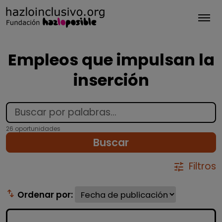
Tog
Empleos que impulsan la
inserción
26 oportunidades
Buscar
Filtros
tune
swap_vert
Ordenar por: