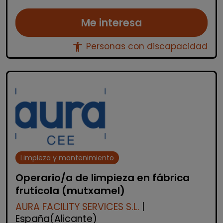
Me interesa
accessibility_new
Personas con discapacidad
Limpieza y mantenimiento
Operario/a de limpieza en fábrica
frutícola (mutxamel)
AURA FACILITY SERVICES S.L.
|
España(Alicante)