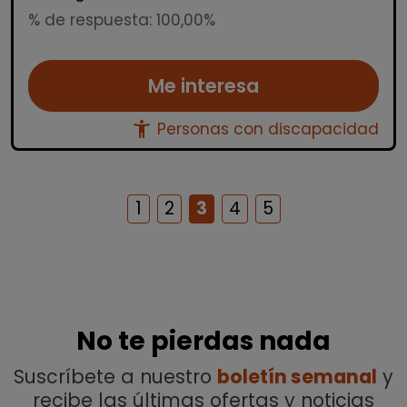
% de respuesta: 100,00%
Me interesa
accessibility_new
Personas con discapacidad
1
2
3
4
5
No te pierdas nada
Suscríbete a nuestro
boletín semanal
y
recibe las últimas ofertas y noticias