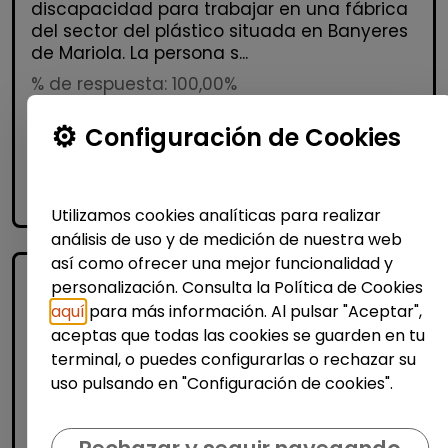
discapacidad para trabajar en una fábrica
del sector del plástico situada en Banyeres
de Mariola. La persona s...
% de respuesta: 100,00%
Configuración de Cookies
Me interesa
accessibility_new
Personas con discapacidad
Utilizamos cookies analíticas para realizar
análisis de uso y de medición de nuestra web
así como ofrecer una mejor funcionalidad y
personalización. Consulta la Política de Cookies
aquí
para más información. Al pulsar "Aceptar",
aceptas que todas las cookies se guarden en tu
terminal, o puedes configurarlas o rechazar su
uso pulsando en "Configuración de cookies".
Logística, Almacén y Compras