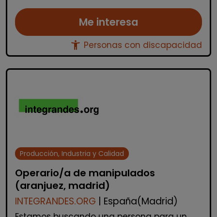
Me interesa
accessibility_new
Personas con discapacidad
Producción, Industria y Calidad
Operario/a de manipulados
(aranjuez, madrid)
INTEGRANDES.ORG
| España(Madrid)
Estamos buscando una persona para un