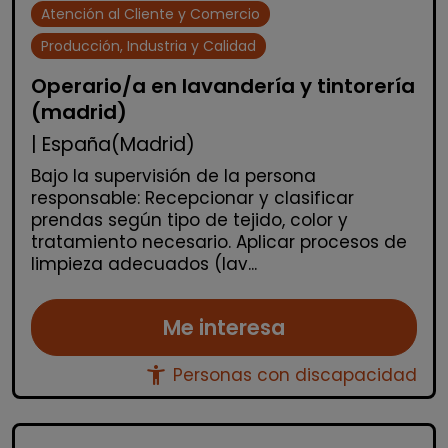
Atención al Cliente y Comercio
Producción, Industria y Calidad
Operario/a en lavandería y tintorería
(madrid)
| España(Madrid)
Bajo la supervisión de la persona
responsable: Recepcionar y clasificar
prendas según tipo de tejido, color y
tratamiento necesario. Aplicar procesos de
limpieza adecuados (lav...
Me interesa
accessibility_new
Personas con discapacidad