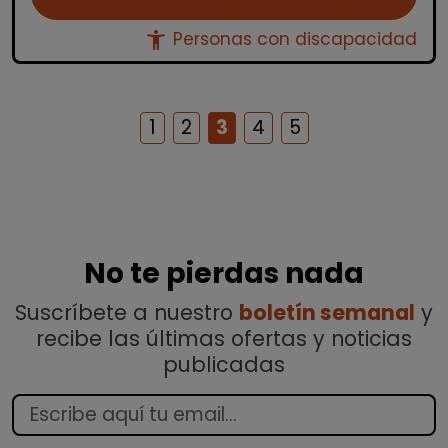
accessibility_new
Personas con discapacidad
1
2
3
4
5
No te pierdas nada
Suscríbete a nuestro
boletín semanal
y
recibe las últimas ofertas y noticias
publicadas