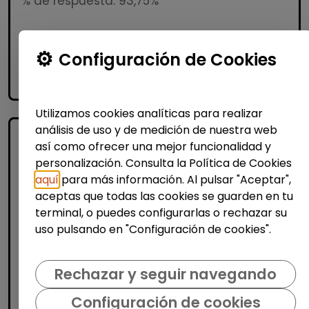
% de respuesta: 93,75%
Me interesa
Configuración de Cookies
accessibility_new
Personas con discapacidad
Utilizamos cookies analíticas para realizar
análisis de uso y de medición de nuestra web
así como ofrecer una mejor funcionalidad y
personalización. Consulta la Política de Cookies
aquí
para más información. Al pulsar "Aceptar",
aceptas que todas las cookies se guarden en tu
terminal, o puedes configurarlas o rechazar su
uso pulsando en "Configuración de cookies".
Informática y Tecnología
Programa empleo
Rechazar y seguir navegando
impact#core(empleo tecnológico)
discapacidad
Configuración de cookies