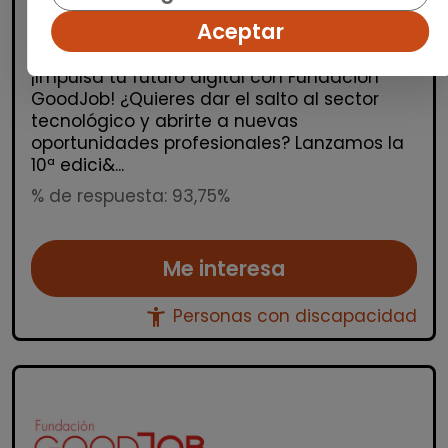
FUNDACIÓN GOODJOB
|
Aceptar
España(Barcelona)
¡Impulsa tu futuro digital con Fundación
GoodJob! ¿Quieres dar el salto al sector
tecnológico y abrirte a nuevas
oportunidades profesionales? Lanzamos la
10ª edici&...
% de respuesta: 93,75%
Me interesa
accessibility_new
Personas con discapacidad