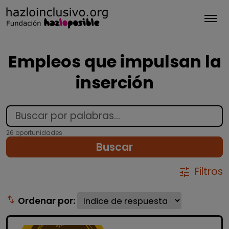
Tog
Empleos que impulsan la
inserción
26 oportunidades
Buscar
Filtros
tune
swap_vert
Ordenar por: