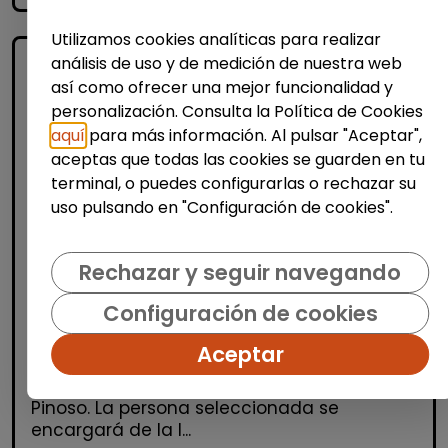
Utilizamos cookies analíticas para realizar
análisis de uso y de medición de nuestra web
así como ofrecer una mejor funcionalidad y
personalización. Consulta la Política de Cookies
aquí
para más información. Al pulsar "Aceptar",
aceptas que todas las cookies se guarden en tu
terminal, o puedes configurarlas o rechazar su
uso pulsando en "Configuración de cookies".
Limpieza y mantenimiento
Personal de limpieza (pinoso,
Rechazar y seguir navegando
alicante)
| España(Alicante)
Configuración de cookies
Se selecciona un/a operario/a de limpieza
Aceptar
para cubrir las vacaciones del personal de
limpieza en el CEIP San Antón, situado en
Pinoso. La persona seleccionada se
encargará de la l...