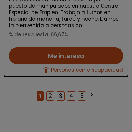
puesto de manipulados en nuestro Centro
Especial de Empleo. Trabajo a turnos en
horario de mañana, tarde y noche. Damos
la bienvenida a personas co...
% de respuesta: 66,67%
Me interesa
accessibility_new
Personas con discapacidad
keyboard_arrow_right
Siguiente
1
2
3
4
5