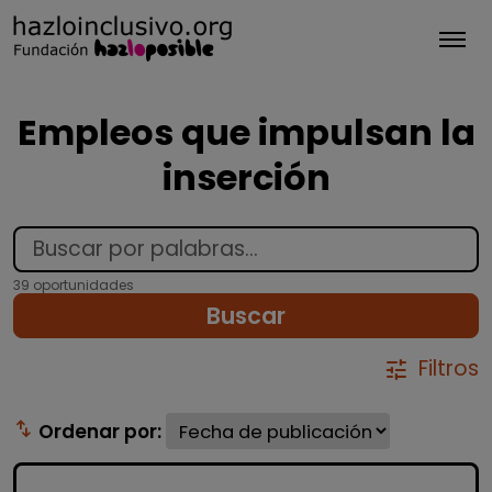
Tog
Empleos que impulsan la
inserción
39 oportunidades
Buscar
Filtros
tune
swap_vert
Ordenar por: