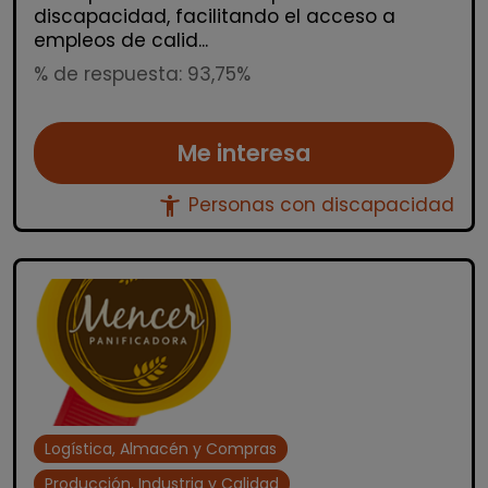
discapacidad, facilitando el acceso a
empleos de calid...
% de respuesta: 93,75%
Me interesa
accessibility_new
Personas con discapacidad
Logística, Almacén y Compras
Producción, Industria y Calidad