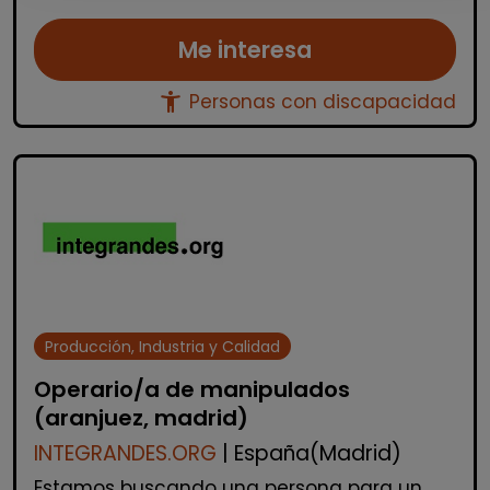
Me interesa
accessibility_new
Personas con discapacidad
Producción, Industria y Calidad
Operario/a de manipulados
(aranjuez, madrid)
INTEGRANDES.ORG
| España(Madrid)
Estamos buscando una persona para un