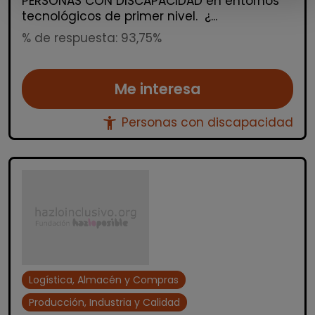
PERSONAS CON DISCAPACIDAD en entornos
tecnológicos de primer nivel. ¿...
% de respuesta: 93,75%
Me interesa
accessibility_new
Personas con discapacidad
Logística, Almacén y Compras
Producción, Industria y Calidad