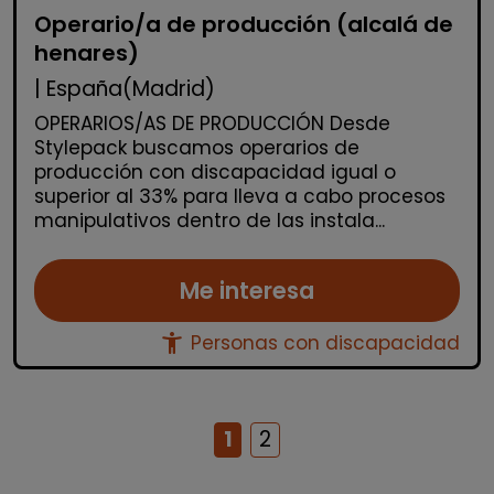
Operario/a de producción (alcalá de
henares)
| España(Madrid)
OPERARIOS/AS DE PRODUCCIÓN Desde
Stylepack buscamos operarios de
producción con discapacidad igual o
superior al 33% para lleva a cabo procesos
manipulativos dentro de las instala...
Me interesa
accessibility_new
Personas con discapacidad
1
2