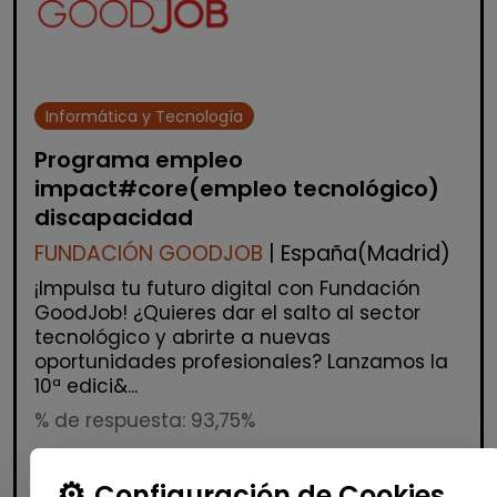
Informática y Tecnología
Programa empleo
impact#core(empleo tecnológico)
discapacidad
FUNDACIÓN GOODJOB
| España(Madrid)
¡Impulsa tu futuro digital con Fundación
GoodJob! ¿Quieres dar el salto al sector
tecnológico y abrirte a nuevas
oportunidades profesionales? Lanzamos la
10ª edici&...
% de respuesta: 93,75%
Configuración de Cookies