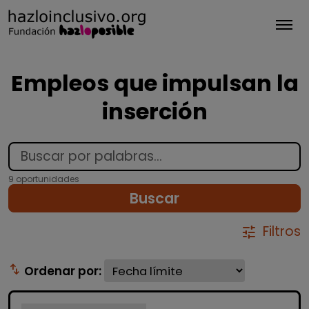
Tog
Empleos que impulsan la
inserción
9 oportunidades
Buscar
Filtros
tune
swap_vert
Ordenar por: