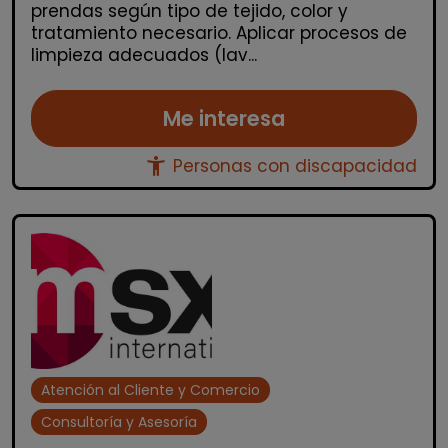
prendas según tipo de tejido, color y
tratamiento necesario. Aplicar procesos de
limpieza adecuados (lav...
Me interesa
accessibility_new
Personas con discapacidad
Atención al Cliente y Comercio
Consultoría y Asesoría