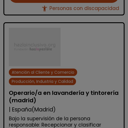
accessibility_new
Personas con discapacidad
Atención al Cliente y Comercio
Producción, Industria y Calidad
Operario/a en lavandería y tintorería
(madrid)
| España(Madrid)
Bajo la supervisión de la persona
responsable: Recepcionar y clasificar