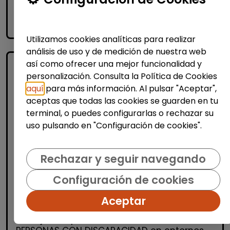
Me interesa
accessibility_new
Personas con discapacidad
Utilizamos cookies analíticas para realizar
análisis de uso y de medición de nuestra web
así como ofrecer una mejor funcionalidad y
personalización. Consulta la Política de Cookies
aquí
para más información. Al pulsar "Aceptar",
aceptas que todas las cookies se guarden en tu
terminal, o puedes configurarlas o rechazar su
uso pulsando en "Configuración de cookies".
Informática y Tecnología
Rechazar y seguir navegando
Administrador/a de sistemas junior -
discapacidad (madrid)
Configuración de cookies
FUNDACIÓN GOODJOB
| España(Madrid)
Aceptar
¿Quiénes somos? En Fundación GoodJob
trabajamos por la inclusión laboral de